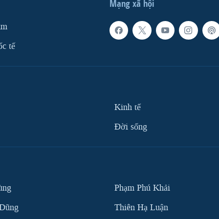
Mạng xã hội
am
ốc tế
Kinh tế
Ðời sống
ùng
Phạm Phú Khải
 Dũng
Thiên Hạ Luận