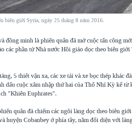
n biên giới Syria, ngày 25 tháng 8 năm 2016.
à đồng minh là phiến quân đã mở cuộc tấn công mới
ào các phần tử Nhà nước Hồi giáo dọc theo biên giớ
 tăng, 5 thiết vận xa, các xe tải và xe bọc thép khác đ
ánh dấu cuộc xâm nhập thứ hai của Thổ Nhĩ Kỳ kể từ k
ịch "Khiên Euphrates".
phiến quân đã chiếm các ngôi làng dọc theo biên giớ
 và huyện Cobanbey ở phía tây, nằm đối diện với làng