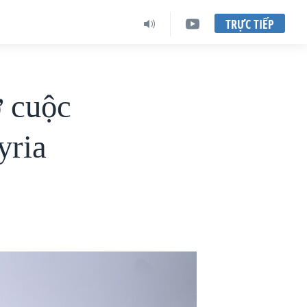
TRỰC TIẾP
 cuộc
yria