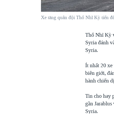
VIỆT NAM
NGƯ DÂN VIỆT VÀ LÀN SÓNG
Xe tăng quân đội Thổ Nhĩ Kỳ tiến đế
TRỘM HẢI SÂM
BÊN KIA QUỐC LỘ: TIẾNG VỌNG
Thổ Nhĩ Kỳ v
TỪ NÔNG THÔN MỸ
Syria đánh v
QUAN HỆ VIỆT MỸ
Syria.
Ít nhất 20 xe
biên giới, đ
hành chiến d
Tin cho hay 
gần Jarablus
Syria.