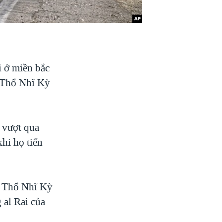
 ở miền bắc
i Thổ Nhĩ Kỳ-
ã vượt qua
hi họ tiến
i Thổ Nhĩ Kỳ
 al Rai của