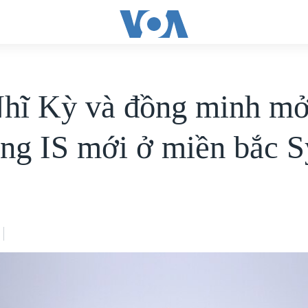
hĩ Kỳ và đồng minh mở
ông IS mới ở miền bắc S