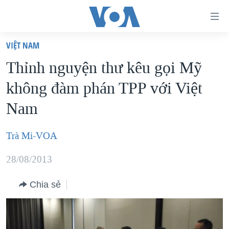
Đường
dẫn
VIỆT NAM
truy
TRANG CHỦ
Thỉnh nguyện thư kêu gọi Mỹ
cập
VIỆT NAM
không đàm phán TPP với Việt
Tới
HOA KỲ
nội
Nam
BIỂN ĐÔNG
dung
THẾ GIỚI
chính
Trà Mi-VOA
BLOG
Tới
28/08/2013
điều
DIỄN ĐÀN
hướng
MỤC
Chia sẻ
chính
CHUYÊN ĐỀ
TỰ DO BÁO CHÍ
Đi
HỌC TIẾNG ANH
VẠCH TRẦN TIN GIẢ
CHIẾN TRANH THƯƠNG MẠI CỦA MỸ: QUÁ KHỨ VÀ HIỆN
tới