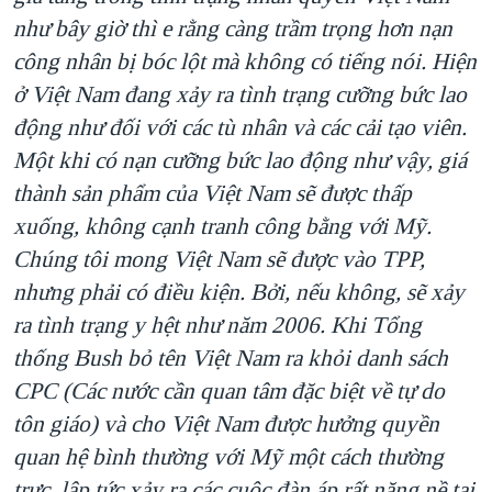
như bây giờ thì e rằng càng trầm trọng hơn nạn
công nhân bị bóc lột mà không có tiếng nói. Hiện
ở Việt Nam đang xảy ra tình trạng cưỡng bức lao
động như đối với các tù nhân và các cải tạo viên.
Một khi có nạn cưỡng bức lao động như vậy, giá
thành sản phẩm của Việt Nam sẽ được thấp
xuống, không cạnh tranh công bằng với Mỹ.
Chúng tôi mong Việt Nam sẽ được vào TPP,
nhưng phải có điều kiện. Bởi, nếu không, sẽ xảy
ra tình trạng y hệt như năm 2006. Khi Tổng
thống Bush bỏ tên Việt Nam ra khỏi danh sách
CPC (Các nước cần quan tâm đặc biệt về tự do
tôn giáo) và cho Việt Nam được hưởng quyền
quan hệ bình thường với Mỹ một cách thường
trực, lập tức xảy ra các cuộc đàn áp rất nặng nề tại