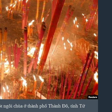
ột ngôi chùa ở thành phố Thành Đô, tỉnh Tứ