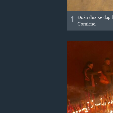
VIỆT NAM
NGƯ DÂN VIỆT VÀ LÀN SÓNG
1
Đoàn đua xe đạp b
TRỘM HẢI SÂM
Corniche.
BÊN KIA QUỐC LỘ: TIẾNG VỌNG
TỪ NÔNG THÔN MỸ
QUAN HỆ VIỆT MỸ