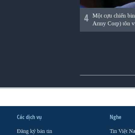
4
Một cựu chiến bi
Army Corp) tôn vi
Các dịch vụ
Nghe
Ðăng ký bản tin
Tin Việt N