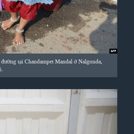
on đường tại Chandampet Mandal ở Nalgonda,
ộ.