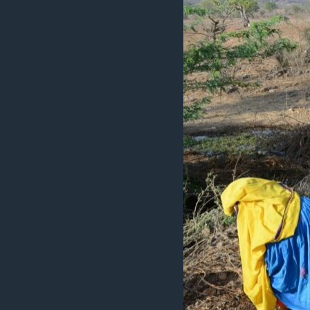
VIỆT NAM
NGƯ DÂN VIỆT VÀ LÀN SÓNG
TRỘM HẢI SÂM
BÊN KIA QUỐC LỘ: TIẾNG VỌNG
TỪ NÔNG THÔN MỸ
QUAN HỆ VIỆT MỸ