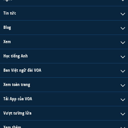
Tin tức
Blog
Xem
Học tiếng Anh
Ban Việt ngữ đài VOA
Xem toàn trang
Tải App của VOA
Vượt tường lửa
Xem thêm