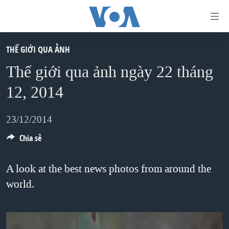
Đường
dẫn
truy
THẾ GIỚI QUA ẢNH
TRANG CHỦ
cập
Thế giới qua ảnh ngày 22 tháng
VIỆT NAM
Tới
12, 2014
HOA KỲ
nội
BIỂN ĐÔNG
dung
23/12/2014
THẾ GIỚI
chính
Chia sẻ
BLOG
Tới
điều
DIỄN ĐÀN
A look at the best news photos from around the
hướng
world.
MỤC
chính
CHUYÊN ĐỀ
TỰ DO BÁO CHÍ
Đi
HỌC TIẾNG ANH
VẠCH TRẦN TIN GIẢ
CHIẾN TRANH THƯƠNG MẠI CỦA MỸ: QUÁ KHỨ VÀ HIỆN
tới