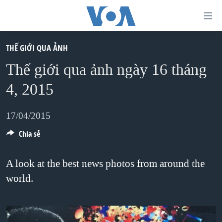
Đường
dẫn
truy
THẾ GIỚI QUA ẢNH
TRANG CHỦ
cập
Thế giới qua ảnh ngày 16 tháng
VIỆT NAM
Tới
4, 2015
HOA KỲ
nội
BIỂN ĐÔNG
dung
17/04/2015
THẾ GIỚI
chính
Chia sẻ
BLOG
Tới
điều
DIỄN ĐÀN
A look at the best news photos from around the
hướng
world.
MỤC
chính
CHUYÊN ĐỀ
TỰ DO BÁO CHÍ
Đi
HỌC TIẾNG ANH
VẠCH TRẦN TIN GIẢ
CHIẾN TRANH THƯƠNG MẠI CỦA MỸ: QUÁ KHỨ VÀ HIỆN
tới