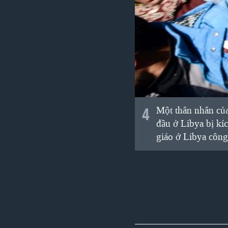
4
Một thân nhân của
đầu ở Libya bị kí
giáo ở Libya công