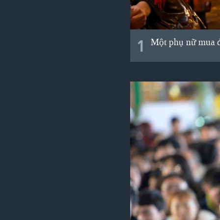
VIỆT NAM
NGƯ DÂN VIỆT VÀ LÀN SÓNG
TRỘM HẢI SÂM
1
Một phụ nữ mua đồ
BÊN KIA QUỐC LỘ: TIẾNG VỌNG
TỪ NÔNG THÔN MỸ
QUAN HỆ VIỆT MỸ