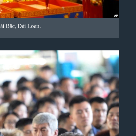
ài Bắc, Đài Loan.