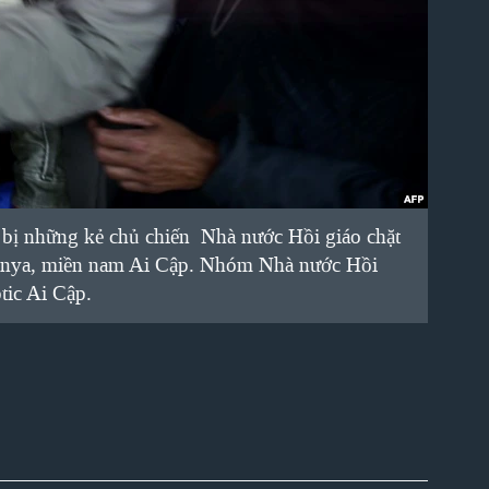
 bị những kẻ chủ chiến Nhà nước Hồi giáo chặt
 Minya, miền nam Ai Cập. Nhóm Nhà nước Hồi
tic Ai Cập.