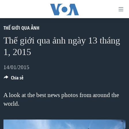
Đường
dẫn
truy
THẾ GIỚI QUA ẢNH
TRANG CHỦ
cập
Thế giới qua ảnh ngày 13 tháng
VIỆT NAM
Tới
1, 2015
HOA KỲ
nội
BIỂN ĐÔNG
dung
14/01/2015
THẾ GIỚI
chính
Chia sẻ
BLOG
Tới
điều
DIỄN ĐÀN
A look at the best news photos from around the
hướng
world.
MỤC
chính
CHUYÊN ĐỀ
TỰ DO BÁO CHÍ
Đi
HỌC TIẾNG ANH
VẠCH TRẦN TIN GIẢ
CHIẾN TRANH THƯƠNG MẠI CỦA MỸ: QUÁ KHỨ VÀ HIỆN
tới