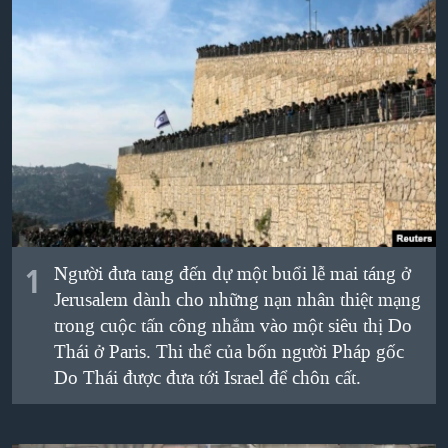
TẠI
VIDEO
"Tìm"
NGƯỜI VIỆT HẢI NGOẠI
HÀNH TRÌNH BẦU CỬ 2024
NGHE
ĐỜI SỐNG
MỘT NĂM CHIẾN TRANH TẠI DẢI GAZA
KINH TẾ
MẠNG XÃ HỘI
GIẢI MÃ VÀNH ĐAI & CON ĐƯỜNG
KHOA HỌC
NGÀY TỊ NẠN THẾ GIỚI
SỨC KHOẺ
TRỊNH VĨNH BÌNH - NGƯỜI HẠ 'BÊN THẮNG CUỘC'
Ngôn ngữ khác
VĂN HOÁ
GROUND ZERO – XƯA VÀ NAY
THỂ THAO
CHI PHÍ CHIẾN TRANH AFGHANISTAN
1
Người đưa tang đến dự một buổi lễ mai táng ở
GIÁO DỤC
CÁC GIÁ TRỊ CỘNG HÒA Ở VIỆT NAM
Jerusalem dành cho những nạn nhân thiệt mạng
trong cuộc tấn công nhắm vào một siêu thị Do
THƯỢNG ĐỈNH TRUMP-KIM TẠI VIỆT NAM
Thái ở Paris. Thi thể của bốn người Pháp gốc
TRỊNH VĨNH BÌNH VS. CHÍNH PHỦ VIỆT NAM
Do Thái được đưa tới Israel để chôn cất.
NGƯ DÂN VIỆT VÀ LÀN SÓNG TRỘM HẢI SÂM
BÊN KIA QUỐC LỘ: TIẾNG VỌNG TỪ NÔNG THÔN MỸ