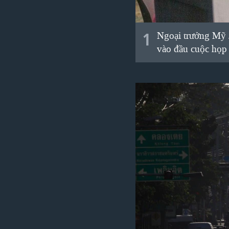
VIỆT NAM
NGƯ DÂN VIỆT VÀ LÀN SÓNG
1
Ngoại trưởng Mỹ J
TRỘM HẢI SÂM
vào đầu cuộc họp 
BÊN KIA QUỐC LỘ: TIẾNG VỌNG
TỪ NÔNG THÔN MỸ
QUAN HỆ VIỆT MỸ