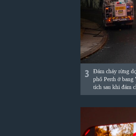
3
Đám cháy rừng dọc
phố Perth ở bang 
tích sau khi đám 