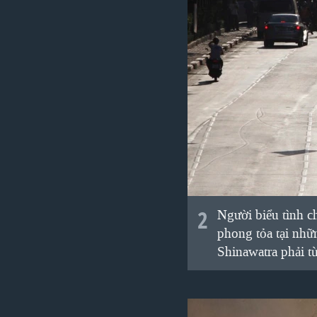
2
Người biểu tình 
phong tỏa tại nhữ
Shinawatra phải t