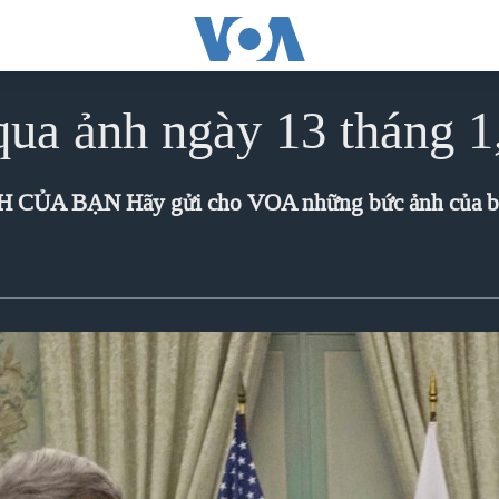
qua ảnh ngày 13 tháng 1
NH CỦA BẠN
Hãy gửi cho VOA những bức ảnh của bạn và ảnh của bạn có thể sẽ xuất hiện trong chuyên mục Thế 