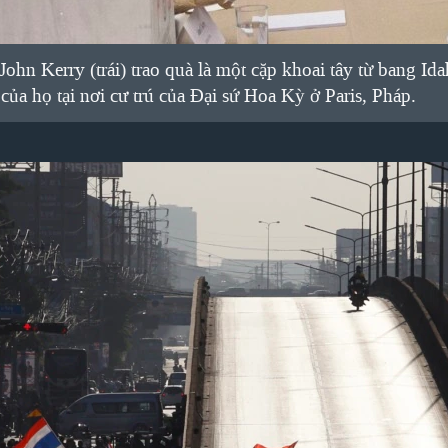
ohn Kerry (trái) trao quà là một cặp khoai tây từ bang I
của họ tại nơi cư trú của Đại sứ Hoa Kỳ ở Paris, Pháp.