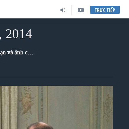
TRỰC TIẾP
, 2014
giới qua ảnh của chúng tôi!