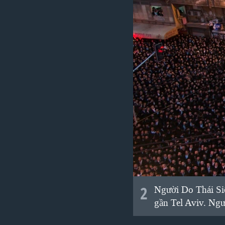
2
Người Do Thái Si
gần Tel Aviv. Ngư