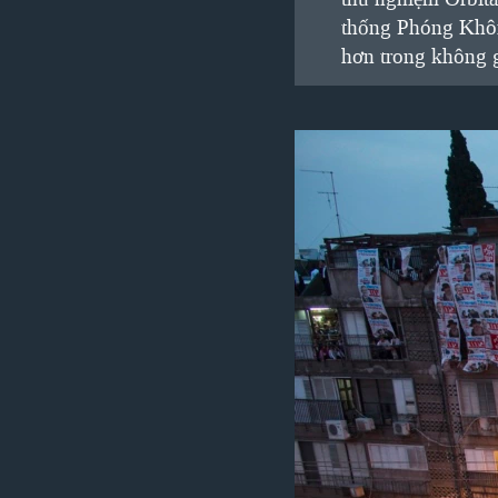
VIỆT NAM
thống Phóng Không
hơn trong không g
NGƯ DÂN VIỆT VÀ LÀN SÓNG
TRỘM HẢI SÂM
BÊN KIA QUỐC LỘ: TIẾNG VỌNG
TỪ NÔNG THÔN MỸ
QUAN HỆ VIỆT MỸ