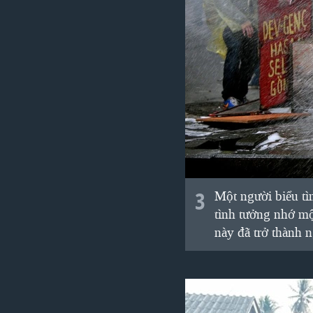
3
Một người biểu tì
tình tưởng nhớ mộ
này đã trở thành 