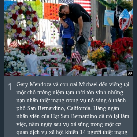
TẠI
VIDEO
"Tìm"
NGƯỜI VIỆT HẢI NGOẠI
HÀNH TRÌNH BẦU CỬ 2024
NGHE
ĐỜI SỐNG
MỘT NĂM CHIẾN TRANH TẠI DẢI GAZA
KINH TẾ
MẠNG XÃ HỘI
GIẢI MÃ VÀNH ĐAI & CON ĐƯỜNG
KHOA HỌC
NGÀY TỊ NẠN THẾ GIỚI
SỨC KHOẺ
TRỊNH VĨNH BÌNH - NGƯỜI HẠ 'BÊN THẮNG CUỘC'
Ngôn ngữ khác
VĂN HOÁ
GROUND ZERO – XƯA VÀ NAY
THỂ THAO
CHI PHÍ CHIẾN TRANH AFGHANISTAN
1
Gary Mendoza và con trai Michael đến viếng tại
GIÁO DỤC
CÁC GIÁ TRỊ CỘNG HÒA Ở VIỆT NAM
một chỗ tưởng niệm tạm thời tôn vinh những
nạn nhân thiệt mạng trong vụ nổ súng ở thành
THƯỢNG ĐỈNH TRUMP-KIM TẠI VIỆT NAM
phố San Bernardino, California. Hàng ngàn
TRỊNH VĨNH BÌNH VS. CHÍNH PHỦ VIỆT NAM
nhân viên của Hạt San Bernardino đã trở lại làm
NGƯ DÂN VIỆT VÀ LÀN SÓNG TRỘM HẢI SÂM
việc, năm ngày sau vụ xả súng trong một cơ
quan dịch vụ xã hội khiến 14 người thiệt mạng
BÊN KIA QUỐC LỘ: TIẾNG VỌNG TỪ NÔNG THÔN MỸ