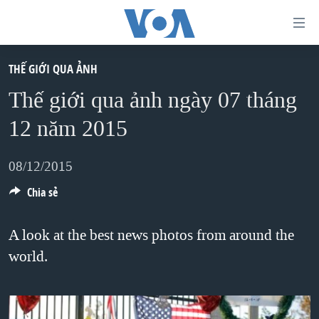
Đường
dẫn
truy
THẾ GIỚI QUA ẢNH
TRANG CHỦ
cập
Thế giới qua ảnh ngày 07 tháng
VIỆT NAM
Tới
12 năm 2015
HOA KỲ
nội
BIỂN ĐÔNG
dung
08/12/2015
THẾ GIỚI
chính
Chia sẻ
BLOG
Tới
điều
DIỄN ĐÀN
A look at the best news photos from around the
hướng
world.
MỤC
chính
CHUYÊN ĐỀ
TỰ DO BÁO CHÍ
Đi
HỌC TIẾNG ANH
VẠCH TRẦN TIN GIẢ
CHIẾN TRANH THƯƠNG MẠI CỦA MỸ: QUÁ KHỨ VÀ HIỆN
tới