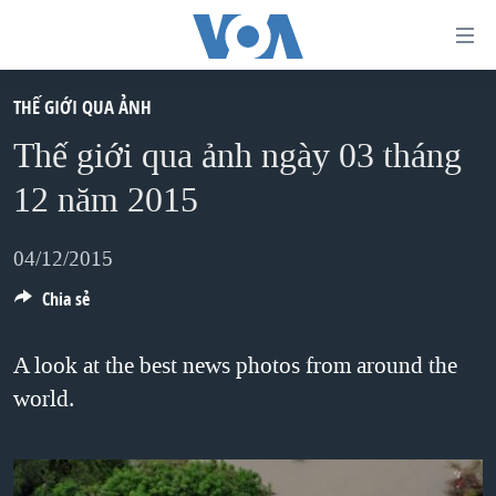
Đường
dẫn
truy
THẾ GIỚI QUA ẢNH
TRANG CHỦ
cập
Thế giới qua ảnh ngày 03 tháng
VIỆT NAM
Tới
12 năm 2015
HOA KỲ
nội
BIỂN ĐÔNG
dung
04/12/2015
THẾ GIỚI
chính
Chia sẻ
BLOG
Tới
điều
DIỄN ĐÀN
A look at the best news photos from around the
hướng
world.
MỤC
chính
CHUYÊN ĐỀ
TỰ DO BÁO CHÍ
Đi
HỌC TIẾNG ANH
VẠCH TRẦN TIN GIẢ
CHIẾN TRANH THƯƠNG MẠI CỦA MỸ: QUÁ KHỨ VÀ HIỆN
tới