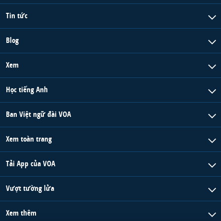
Tin tức
Blog
Xem
Học tiếng Anh
Ban Việt ngữ đài VOA
Xem toàn trang
Tải App của VOA
Vượt tường lửa
Xem thêm