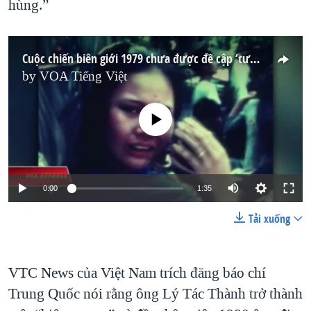
hùng.”
Cuộc chiến biên giới 1979 chưa được đề cập ‘tương xứng’
by
VOA Tiếng Việt
No media source currently available
0:00
1:35
Tải xuống
VTC News của Việt Nam trích đăng báo chí
Trung Quốc nói rằng ông Lý Tác Thành trở thành