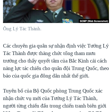
TẠI
VIDEO
"Tìm"
NGƯỜI VIỆT HẢI NGOẠI
HÀNH TRÌNH BẦU CỬ 2024
NGHE
ĐỜI SỐNG
MỘT NĂM CHIẾN TRANH TẠI DẢI GAZA
KINH TẾ
MẠNG XÃ HỘI
Ông Lý Tác Thành.
GIẢI MÃ VÀNH ĐAI & CON ĐƯỜNG
KHOA HỌC
NGÀY TỊ NẠN THẾ GIỚI
SỨC KHOẺ
Các chuyên gia quân sự nhận định việc Tướng Lý
TRỊNH VĨNH BÌNH - NGƯỜI HẠ 'BÊN THẮNG CUỘC'
Ngôn ngữ khác
VĂN HOÁ
Tác Thành được thăng chức tổng tham mưu
GROUND ZERO – XƯA VÀ NAY
THỂ THAO
trưởng cho thấy quyết tâm của Bắc Kinh cải cách
CHI PHÍ CHIẾN TRANH AFGHANISTAN
năng lực tác chiến cho quân đội Trung Quốc, theo
GIÁO DỤC
CÁC GIÁ TRỊ CỘNG HÒA Ở VIỆT NAM
báo của quốc gia đông dân nhất thế giới.
THƯỢNG ĐỈNH TRUMP-KIM TẠI VIỆT NAM
Tuyên bố của Bộ Quốc phòng Trung Quốc xác
TRỊNH VĨNH BÌNH VS. CHÍNH PHỦ VIỆT NAM
nhận chức vụ mới của Tướng Lý Tác Thành,
NGƯ DÂN VIỆT VÀ LÀN SÓNG TRỘM HẢI SÂM
người từng chiến đấu trong chiến tranh biên giới
BÊN KIA QUỐC LỘ: TIẾNG VỌNG TỪ NÔNG THÔN MỸ