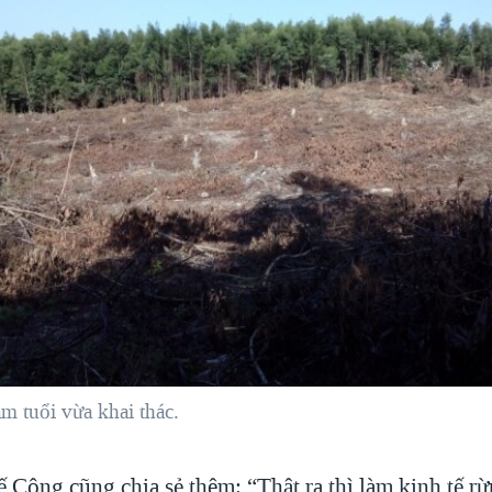
m tuổi vừa khai thác.
 Công cũng chia sẻ thêm: “Thật ra thì làm kinh tế r