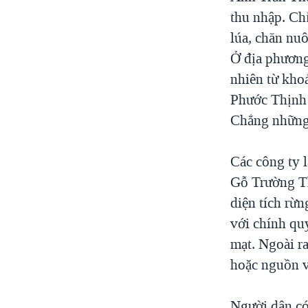
thu nhập. Ch
lúa, chăn nuô
Ở địa phương
nhiên từ kho
Phước Thịnh 
Chẳng những 
Các công ty 
Gỗ Trường Thà
diện tích rừ
với chính quy
mạt. Ngoài r
hoặc nguồn 
Người dân có