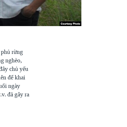
e phủ rừng
ng nghèo,
 đây chủ yếu
iên để khai
uối ngày
.v. đã gây ra