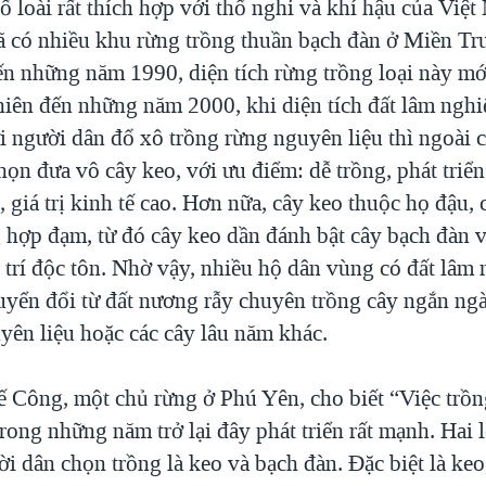
ố loài rất thích hợp với thổ nghi và khí hậu của Việ
ã có nhiều khu rừng trồng thuần bạch đàn ở Miền T
n những năm 1990, diện tích rừng trồng loại này mới
iên đến những năm 2000, khi diện tích đất lâm ngh
i người dân đổ xô trồng rừng nguyên liệu thì ngoài 
họn đưa vô cây keo, với ưu điểm: dễ trồng, phát triể
, giá trị kinh tế cao. Hơn nữa, cây keo thuộc họ đậu,
g hợp đạm, từ đó cây keo dần đánh bật cây bạch đàn 
ị trí độc tôn. Nhờ vậy, nhiều hộ dân vùng có đất lâm
yển đổi từ đất nương rẫy chuyên trồng cây ngắn ngà
yên liệu hoặc các cây lâu năm khác.
 Công, một chủ rừng ở Phú Yên, cho biết “Việc trồn
rong những năm trở lại đây phát triển rất mạnh. Hai 
i dân chọn trồng là keo và bạch đàn. Đặc biệt là keo