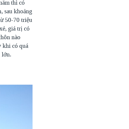
năm thì có
n, sau khoảng
ừ 50-70 triệu
, giá trị có
thôn nào
y khi có quá
 lớn.