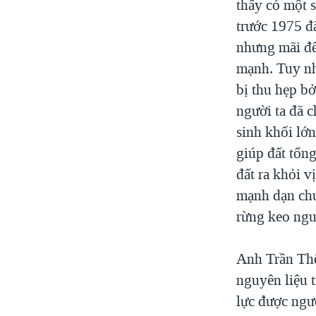
thấy có một s
trước 1975 đ
nhưng mãi đế
mạnh. Tuy nh
bị thu hẹp bở
người ta đã c
sinh khối lớn
giúp đất tổn
đất ra khỏi v
mạnh dạn chu
rừng keo ngu
Anh Trần Thế
nguyên liệu t
lực được ngườ