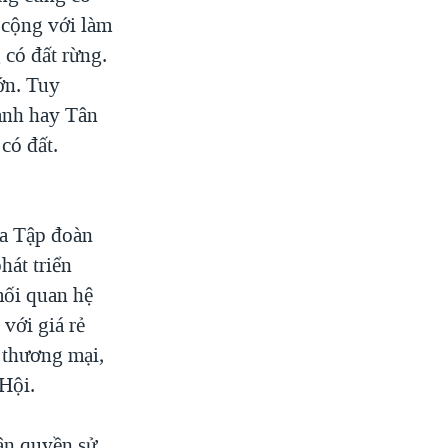
 cộng với làm
 có đất rừng.
ớn. Tuy
anh hay Tân
có đất.
a Tập đoàn
hát triển
mối quan hệ
 với giá rẻ
 thương mại,
Hội.
ận quyền sử