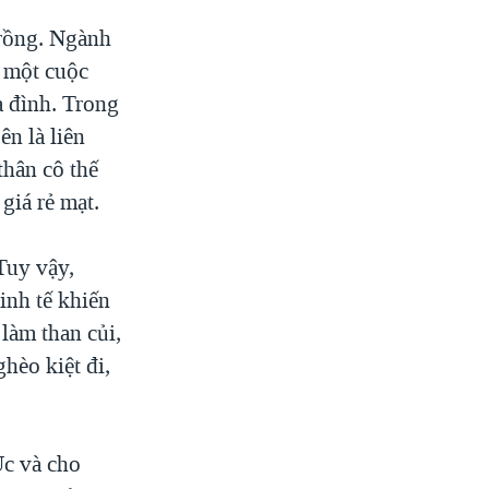
trồng. Ngành
 một cuộc
a đình. Trong
ên là liên
thân cô thế
 giá rẻ mạt.
Tuy vậy,
inh tế khiến
làm than củi,
hèo kiệt đi,
Úc và cho