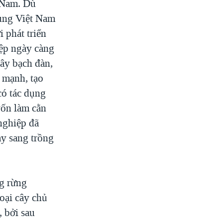
t Nam. Dù
rung Việt Nam
 phát triển
iệp ngày càng
cây bạch đàn,
n mạnh, tạo
 có tác dụng
vốn làm cằn
 nghiệp đã
y sang trồng
g rừng
loại cây chủ
, bởi sau