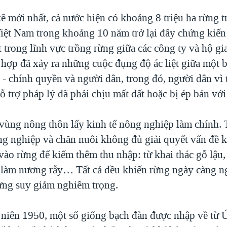
ê mới nhất, cả nước hiện có khoảng 8 triệu ha rừng 
iệt Nam trong khoảng 10 năm trở lại đây chứng kiến
t trong lĩnh vực trồng rừng giữa các công ty và hộ gi
hợp đã xảy ra những cuộc đụng độ ác liệt giữa một b
- chính quyền và người dân, trong đó, người dân vì 
hỗ trợ pháp lý đã phải chịu mất đất hoặc bị ép bán với
vùng nông thôn lấy kinh tế nông nghiệp làm chính. 
ng nghiệp và chăn nuôi không đủ giải quyết vấn đề k
ào rừng để kiếm thêm thu nhập: từ khai thác gỗ lậu, 
 làm nương rẫy… Tất cả đều khiến rừng ngày càng ng
ừng suy giảm nghiêm trọng.
niên 1950, một số giống bạch đàn được nhập về từ 