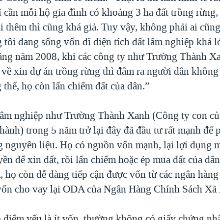
ỉ cần mỗi hộ gia đình có khoảng 3 ha đất trồng rừng,
i thêm thì cũng khá giả. Tuy vậy, không phải ai cũng
 tôi đang sống vốn dĩ diện tích đất lâm nghiệp khá l
ảng năm 2008, khi các công ty như Trường Thành X
về xin dự án trồng rừng thì đâm ra người dân không 
thế, họ còn lấn chiếm đất của dân.”
lâm nghiệp như Trường Thành Xanh (Công ty con củ
nh) trong 5 năm trở lại đây đã đầu tư rất mạnh để p
ng nguyên liệu. Họ có nguồn vốn mạnh, lại lợi dụng 
ền để xin đất, rồi lấn chiếm hoặc ép mua đất của dân
a, họ còn dễ dàng tiếp cận được vốn từ các ngân hàng
vốn cho vay lại ODA của Ngân Hàng Chính Sách Xã 
 điểm yếu là ít vốn, thường không có giấy chứng nh