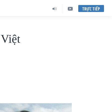
TRỰC TIẾP
 Việt