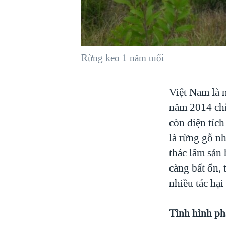
VIỆT NAM
NGƯ DÂN VIỆT VÀ LÀN SÓNG
TRỘM HẢI SÂM
Rừng keo 1 năm tuổi
BÊN KIA QUỐC LỘ: TIẾNG VỌNG
TỪ NÔNG THÔN MỸ
QUAN HỆ VIỆT MỸ
Việt Nam là 
năm 2014 chỉ
còn diện tích
là rừng gỗ nh
thác lâm sản
càng bất ổn, 
nhiều tác hại
Tình hình phá