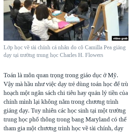
TẠI
VIDEO
"Tìm"
NGƯỜI VIỆT HẢI NGOẠI
HÀNH TRÌNH BẦU CỬ 2024
NGHE
ĐỜI SỐNG
MỘT NĂM CHIẾN TRANH TẠI DẢI GAZA
KINH TẾ
MẠNG XÃ HỘI
GIẢI MÃ VÀNH ĐAI & CON ĐƯỜNG
KHOA HỌC
NGÀY TỊ NẠN THẾ GIỚI
Lớp học về tài chính cá nhân do cô Camilla Pea giảng
SỨC KHOẺ
dạy tại trường trung học Charles H. Flowers
TRỊNH VĨNH BÌNH - NGƯỜI HẠ 'BÊN THẮNG CUỘC'
Ngôn ngữ khác
VĂN HOÁ
GROUND ZERO – XƯA VÀ NAY
THỂ THAO
Toán là môn quan trọng trong giáo dục ở Mỹ.
CHI PHÍ CHIẾN TRANH AFGHANISTAN
GIÁO DỤC
Vậy mà hầu như việc dạy trẻ dùng toán học để trù
CÁC GIÁ TRỊ CỘNG HÒA Ở VIỆT NAM
hoạch một ngân sách chi tiêu hay quản lý tiền của
THƯỢNG ĐỈNH TRUMP-KIM TẠI VIỆT NAM
chính mình lại không nằm trong chương trình
TRỊNH VĨNH BÌNH VS. CHÍNH PHỦ VIỆT NAM
giảng dạy. Tuy nhiên các học sinh tại một trường
trung học phổ thông trong bang Maryland có thể
NGƯ DÂN VIỆT VÀ LÀN SÓNG TRỘM HẢI SÂM
tham gia một chương trình học về tài chính, dạy
BÊN KIA QUỐC LỘ: TIẾNG VỌNG TỪ NÔNG THÔN MỸ