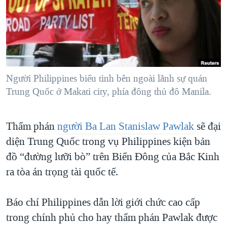
TẠI
VIDEO
"Tìm"
NGƯỜI VIỆT HẢI NGOẠI
HÀNH TRÌNH BẦU CỬ 2024
NGHE
ĐỜI SỐNG
MỘT NĂM CHIẾN TRANH TẠI DẢI GAZA
KINH TẾ
MẠNG XÃ HỘI
GIẢI MÃ VÀNH ĐAI & CON ĐƯỜNG
KHOA HỌC
NGÀY TỊ NẠN THẾ GIỚI
Người Philippines biểu tình bên ngoài lãnh sự quán
SỨC KHOẺ
Trung Quốc ở Makati city, phía đông thủ đô Manila.
TRỊNH VĨNH BÌNH - NGƯỜI HẠ 'BÊN THẮNG CUỘC'
Ngôn ngữ khác
VĂN HOÁ
GROUND ZERO – XƯA VÀ NAY
THỂ THAO
Thẩm phán
người Ba Lan Stanislaw Pawlak
sẽ đại
CHI PHÍ CHIẾN TRANH AFGHANISTAN
GIÁO DỤC
diện Trung Quốc trong vụ Philippines kiện bản
CÁC GIÁ TRỊ CỘNG HÒA Ở VIỆT NAM
đồ “đường lưỡi bò” trên Biển Đông của Bắc Kinh
THƯỢNG ĐỈNH TRUMP-KIM TẠI VIỆT NAM
ra tòa án trọng tài quốc tế.
TRỊNH VĨNH BÌNH VS. CHÍNH PHỦ VIỆT NAM
Báo chí Philippines dẫn lời giới chức cao cấp
NGƯ DÂN VIỆT VÀ LÀN SÓNG TRỘM HẢI SÂM
trong chính phủ cho hay thẩm phán Pawlak được
BÊN KIA QUỐC LỘ: TIẾNG VỌNG TỪ NÔNG THÔN MỸ