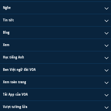
Nghe
Tin tức
Blog
Xem
Học tiếng Anh
Ban Việt ngữ đài VOA
Xem toàn trang
Tải App của VOA
Vượt tường lửa