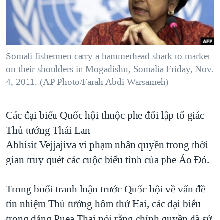
TẠI
VIDEO
"Tìm"
NGƯỜI VIỆT HẢI NGOẠI
HÀNH TRÌNH BẦU CỬ 2024
NGHE
ĐỜI SỐNG
MỘT NĂM CHIẾN TRANH TẠI DẢI GAZA
KINH TẾ
MẠNG XÃ HỘI
Somali fishermen carry a hammerhead shark to market
GIẢI MÃ VÀNH ĐAI & CON ĐƯỜNG
KHOA HỌC
on their shoulders in Mogadishu, Somalia Friday, Nov.
NGÀY TỊ NẠN THẾ GIỚI
4, 2011. (AP Photo/Farah Abdi Warsameh)
SỨC KHOẺ
TRỊNH VĨNH BÌNH - NGƯỜI HẠ 'BÊN THẮNG CUỘC'
Ngôn ngữ khác
VĂN HOÁ
GROUND ZERO – XƯA VÀ NAY
Các đại biểu Quốc hội thuộc phe đối lập tố giác
THỂ THAO
CHI PHÍ CHIẾN TRANH AFGHANISTAN
Thủ tướng Thái Lan
GIÁO DỤC
Abhisit Vejjajiva vi phạm nhân quyền trong thời
CÁC GIÁ TRỊ CỘNG HÒA Ở VIỆT NAM
gian truy quét các cuộc biểu tình của phe Áo Đỏ.
THƯỢNG ĐỈNH TRUMP-KIM TẠI VIỆT NAM
TRỊNH VĨNH BÌNH VS. CHÍNH PHỦ VIỆT NAM
Trong buổi tranh luận trước Quốc hội về vấn đề
NGƯ DÂN VIỆT VÀ LÀN SÓNG TRỘM HẢI SÂM
tín nhiệm Thủ tướng hôm thứ Hai, các đại biểu
BÊN KIA QUỐC LỘ: TIẾNG VỌNG TỪ NÔNG THÔN MỸ
trong đảng Puea Thai nói rằng chính quyền đã sử