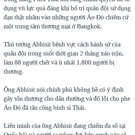
dụng vũ lực quá đáng khi bố trí quân đội sử dụng
QUAN HỆ VIỆT MỸ
đạn thật nhắm vào những người Áo Đỏ chiếm cứ
một trung tâm thương mại ở Bangkok.
Thủ tướng Abhisit bênh vực cách hành sử của
quân đội trong suốt thời gian 2 tháng xáo trộn,
làm 88 người chết và ít nhất 1.800 người bị
thương.
Ông Abhisit nói chính phủ không hề có ý định
gây tổn thương cho dân thường và đổ lỗi cho phe
Áo Đỏ đã tấn công binh sĩ Thái.
Liên minh của ông Abhisit đang chiếm đa số tại
Quốc hội và người ta trông đợi liên minh này sẽ