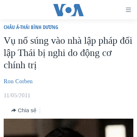
Đường
dẫn
CHÂU Á-THÁI BÌNH DƯƠNG
truy
TRANG CHỦ
Vụ nổ súng vào nhà lập pháp đối
cập
VIỆT NAM
lập Thái bị nghi do động cơ
Tới
HOA KỲ
nội
chính trị
BIỂN ĐÔNG
dung
THẾ GIỚI
chính
Ron Corben
BLOG
Tới
11/05/2011
điều
DIỄN ĐÀN
hướng
MỤC
Chia sẻ
chính
CHUYÊN ĐỀ
TỰ DO BÁO CHÍ
Đi
HỌC TIẾNG ANH
VẠCH TRẦN TIN GIẢ
CHIẾN TRANH THƯƠNG MẠI CỦA MỸ: QUÁ KHỨ VÀ HIỆN
tới