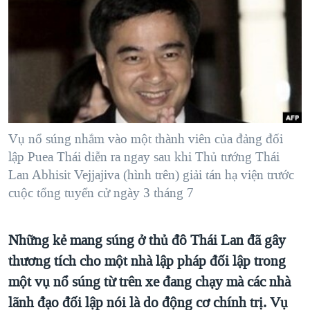
TẠI
VIDEO
"Tìm"
NGƯỜI VIỆT HẢI NGOẠI
HÀNH TRÌNH BẦU CỬ 2024
NGHE
ĐỜI SỐNG
MỘT NĂM CHIẾN TRANH TẠI DẢI GAZA
KINH TẾ
MẠNG XÃ HỘI
GIẢI MÃ VÀNH ĐAI & CON ĐƯỜNG
KHOA HỌC
NGÀY TỊ NẠN THẾ GIỚI
SỨC KHOẺ
TRỊNH VĨNH BÌNH - NGƯỜI HẠ 'BÊN THẮNG CUỘC'
Vụ nổ súng nhắm vào một thành viên của đảng đối
Ngôn ngữ khác
VĂN HOÁ
GROUND ZERO – XƯA VÀ NAY
lập Puea Thái diễn ra ngay sau khi Thủ tướng Thái
THỂ THAO
Lan Abhisit Vejjajiva (hình trên) giải tán hạ viện trước
CHI PHÍ CHIẾN TRANH AFGHANISTAN
GIÁO DỤC
cuộc tổng tuyển cử ngày 3 tháng 7
CÁC GIÁ TRỊ CỘNG HÒA Ở VIỆT NAM
THƯỢNG ĐỈNH TRUMP-KIM TẠI VIỆT NAM
Những kẻ mang súng ở thủ đô Thái Lan đã gây
TRỊNH VĨNH BÌNH VS. CHÍNH PHỦ VIỆT NAM
thương tích cho một nhà lập pháp đối lập trong
NGƯ DÂN VIỆT VÀ LÀN SÓNG TRỘM HẢI SÂM
một vụ nổ súng từ trên xe đang chạy mà các nhà
lãnh đạo đối lập nói là do động cơ chính trị. Vụ
BÊN KIA QUỐC LỘ: TIẾNG VỌNG TỪ NÔNG THÔN MỸ