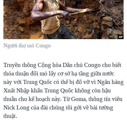
TẠI
VIDEO
"Tìm"
NGƯỜI VIỆT HẢI NGOẠI
HÀNH TRÌNH BẦU CỬ 2024
NGHE
ĐỜI SỐNG
MỘT NĂM CHIẾN TRANH TẠI DẢI GAZA
KINH TẾ
MẠNG XÃ HỘI
GIẢI MÃ VÀNH ĐAI & CON ĐƯỜNG
KHOA HỌC
NGÀY TỊ NẠN THẾ GIỚI
Người thợ mỏ Congo
SỨC KHOẺ
TRỊNH VĨNH BÌNH - NGƯỜI HẠ 'BÊN THẮNG CUỘC'
Ngôn ngữ khác
VĂN HOÁ
GROUND ZERO – XƯA VÀ NAY
Truyền thông Cộng hòa Dân chủ Congo cho biết
THỂ THAO
thỏa thuận đổi mỏ lấy cơ sở hạ tầng giữa nước
CHI PHÍ CHIẾN TRANH AFGHANISTAN
GIÁO DỤC
này với Trung Quốc có thể bị đổ vỡ vì Ngân hàng
CÁC GIÁ TRỊ CỘNG HÒA Ở VIỆT NAM
Xuất Nhập khẩu Trung Quốc không còn hậu
THƯỢNG ĐỈNH TRUMP-KIM TẠI VIỆT NAM
thuẫn cho kế hoạch này. Từ Goma, thông tín viên
TRỊNH VĨNH BÌNH VS. CHÍNH PHỦ VIỆT NAM
Nick Long của đài chúng tôi gởi về bài tường
NGƯ DÂN VIỆT VÀ LÀN SÓNG TRỘM HẢI SÂM
thuật.
BÊN KIA QUỐC LỘ: TIẾNG VỌNG TỪ NÔNG THÔN MỸ