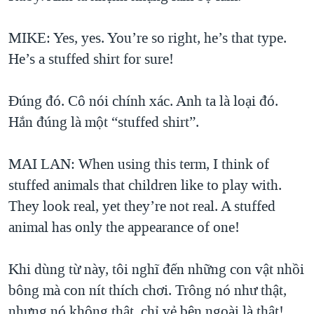
MIKE: Yes, yes. You’re so right, he’s that type.
He’s a stuffed shirt for sure!
Đúng đó. Cô nói chính xác. Anh ta là loại đó.
Hắn đúng là một “stuffed shirt”.
MAI LAN: When using this term, I think of
stuffed animals that children like to play with.
They look real, yet they’re not real. A stuffed
animal has only the appearance of one!
Khi dùng từ này, tôi nghĩ đến những con vật nhồi
bông mà con nít thích chơi. Trông nó như thật,
nhưng nó không thật, chỉ vẻ bên ngoài là thật!