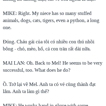
MIKE: Right. My niece has so many stuffed
animals, dogs, cats, tigers, even a python, a long
one.
Đúng. Cháu gái của tôi có nhiều con thú nhồi
bông - chó, mèo, hổ, cả con trăn rất dài nữa.
MAI LAN: Oh. Back to Mel! He seems to be very
successful, too. What does he do?
Ồ. Trở lại về Mel. Anh ta có vẻ cũng thành đạt
lắm. Anh ta làm gì thế?
MIKE: He works hand in glove with some