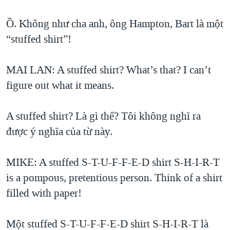
Ồ. Không như cha anh, ông Hampton, Bart là một
“stuffed shirt”!
MAI LAN: A stuffed shirt? What’s that? I can’t
figure out what it means.
A stuffed shirt? Là gì thế? Tôi không nghĩ ra
được ý nghĩa của từ này.
MIKE: A stuffed S-T-U-F-F-E-D shirt S-H-I-R-T
is a pompous, pretentious person. Think of a shirt
filled with paper!
Một stuffed S-T-U-F-F-E-D shirt S-H-I-R-T là