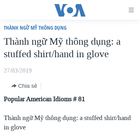
Đường
dẫn
THÀNH NGỮ MỸ THÔNG DỤNG
truy
TRANG CHỦ
Thành ngữ Mỹ thông dụng: a
cập
VIỆT NAM
stuffed shirt/hand in glove
Tới
HOA KỲ
nội
BIỂN ĐÔNG
27/03/2019
dung
THẾ GIỚI
chính
Chia sẻ
BLOG
Tới
Popular American Idioms #
81
điều
DIỄN ĐÀN
hướng
MỤC
Thành ngữ Mỹ thông dụng: a stuffed shirt/hand
chính
CHUYÊN ĐỀ
TỰ DO BÁO CHÍ
in glove
Đi
HỌC TIẾNG ANH
VẠCH TRẦN TIN GIẢ
CHIẾN TRANH THƯƠNG MẠI CỦA MỸ: QUÁ KHỨ VÀ HIỆN
tới