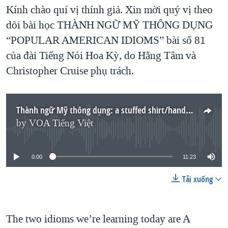
TẠI
Kính chào quí vị thính giả. Xin mời quý vị theo
VIDEO
"Tìm"
NGƯỜI VIỆT HẢI NGOẠI
HÀNH TRÌNH BẦU CỬ 2024
dõi bài học THÀNH NGỮ MỸ THÔNG DỤNG
NGHE
ĐỜI SỐNG
“POPULAR AMERICAN IDIOMS” bài số 81
MỘT NĂM CHIẾN TRANH TẠI DẢI GAZA
KINH TẾ
của đài Tiếng Nói Hoa Kỳ, do Hằng Tâm và
MẠNG XÃ HỘI
GIẢI MÃ VÀNH ĐAI & CON ĐƯỜNG
KHOA HỌC
Christopher Cruise phụ trách.
NGÀY TỊ NẠN THẾ GIỚI
SỨC KHOẺ
TRỊNH VĨNH BÌNH - NGƯỜI HẠ 'BÊN THẮNG CUỘC'
Ngôn ngữ khác
VĂN HOÁ
Thành ngữ Mỹ thông dụng: a stuffed shirt/hand in glove
GROUND ZERO – XƯA VÀ NAY
THỂ THAO
by
VOA Tiếng Việt
No media source currently available
CHI PHÍ CHIẾN TRANH AFGHANISTAN
GIÁO DỤC
CÁC GIÁ TRỊ CỘNG HÒA Ở VIỆT NAM
0:00
11:23
THƯỢNG ĐỈNH TRUMP-KIM TẠI VIỆT NAM
Tải xuống
TRỊNH VĨNH BÌNH VS. CHÍNH PHỦ VIỆT NAM
NGƯ DÂN VIỆT VÀ LÀN SÓNG TRỘM HẢI SÂM
The two idioms we’re learning today are A
BÊN KIA QUỐC LỘ: TIẾNG VỌNG TỪ NÔNG THÔN MỸ