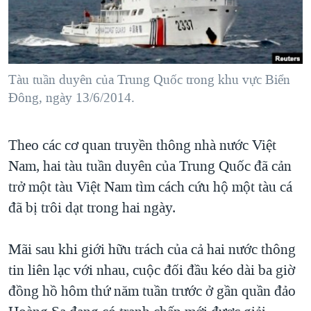
TẠI
VIDEO
"Tìm"
NGƯỜI VIỆT HẢI NGOẠI
HÀNH TRÌNH BẦU CỬ 2024
NGHE
ĐỜI SỐNG
MỘT NĂM CHIẾN TRANH TẠI DẢI GAZA
KINH TẾ
MẠNG XÃ HỘI
Tàu tuần duyên của Trung Quốc trong khu vực Biển
GIẢI MÃ VÀNH ĐAI & CON ĐƯỜNG
KHOA HỌC
Đông, ngày 13/6/2014.
NGÀY TỊ NẠN THẾ GIỚI
SỨC KHOẺ
TRỊNH VĨNH BÌNH - NGƯỜI HẠ 'BÊN THẮNG CUỘC'
Ngôn ngữ khác
VĂN HOÁ
Theo các cơ quan truyền thông nhà nước Việt
GROUND ZERO – XƯA VÀ NAY
Nam, hai tàu tuần duyên của Trung Quốc đã cản
THỂ THAO
CHI PHÍ CHIẾN TRANH AFGHANISTAN
trở một tàu Việt Nam tìm cách cứu hộ một tàu cá
GIÁO DỤC
CÁC GIÁ TRỊ CỘNG HÒA Ở VIỆT NAM
đã bị trôi dạt trong hai ngày.
THƯỢNG ĐỈNH TRUMP-KIM TẠI VIỆT NAM
Mãi sau khi giới hữu trách của cả hai nước thông
TRỊNH VĨNH BÌNH VS. CHÍNH PHỦ VIỆT NAM
tin liên lạc với nhau, cuộc đối đầu kéo dài ba giờ
NGƯ DÂN VIỆT VÀ LÀN SÓNG TRỘM HẢI SÂM
đồng hồ hôm thứ năm tuần trước ở gần quần đảo
BÊN KIA QUỐC LỘ: TIẾNG VỌNG TỪ NÔNG THÔN MỸ