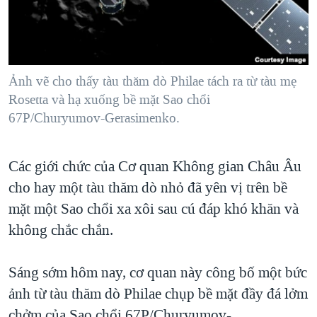
TẠI
VIDEO
"Tìm"
NGƯỜI VIỆT HẢI NGOẠI
HÀNH TRÌNH BẦU CỬ 2024
NGHE
ĐỜI SỐNG
MỘT NĂM CHIẾN TRANH TẠI DẢI GAZA
KINH TẾ
MẠNG XÃ HỘI
Ảnh vẽ cho thấy tàu thăm dò Philae tách ra từ tàu mẹ
GIẢI MÃ VÀNH ĐAI & CON ĐƯỜNG
KHOA HỌC
Rosetta và hạ xuống bề mặt Sao chổi
NGÀY TỊ NẠN THẾ GIỚI
67P/Churyumov-Gerasimenko.
SỨC KHOẺ
TRỊNH VĨNH BÌNH - NGƯỜI HẠ 'BÊN THẮNG CUỘC'
Ngôn ngữ khác
VĂN HOÁ
GROUND ZERO – XƯA VÀ NAY
Các giới chức của Cơ quan Không gian Châu Âu
THỂ THAO
CHI PHÍ CHIẾN TRANH AFGHANISTAN
cho hay một tàu thăm dò nhỏ đã yên vị trên bề
GIÁO DỤC
mặt một Sao chổi xa xôi sau cú đáp khó khăn và
CÁC GIÁ TRỊ CỘNG HÒA Ở VIỆT NAM
không chắc chắn.
THƯỢNG ĐỈNH TRUMP-KIM TẠI VIỆT NAM
TRỊNH VĨNH BÌNH VS. CHÍNH PHỦ VIỆT NAM
Sáng sớm hôm nay, cơ quan này công bố một bức
NGƯ DÂN VIỆT VÀ LÀN SÓNG TRỘM HẢI SÂM
ảnh từ tàu thăm dò Philae chụp bề mặt đầy đá lởm
BÊN KIA QUỐC LỘ: TIẾNG VỌNG TỪ NÔNG THÔN MỸ
chởm của Sao chổi 67P/Churyumov-