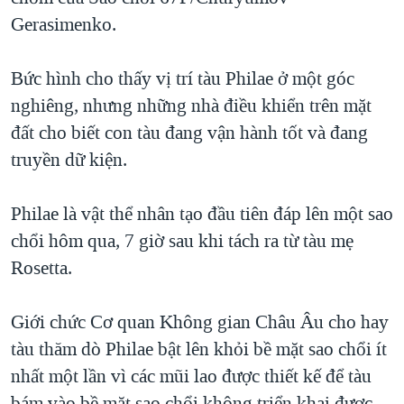
Gerasimenko.
QUAN HỆ VIỆT MỸ
Bức hình cho thấy vị trí tàu Philae ở một góc
nghiêng, nhưng những nhà điều khiển trên mặt
đất cho biết con tàu đang vận hành tốt và đang
truyền dữ kiện.
Philae là vật thể nhân tạo đầu tiên đáp lên một sao
chổi hôm qua, 7 giờ sau khi tách ra từ tàu mẹ
Rosetta.
Giới chức Cơ quan Không gian Châu Âu cho hay
tàu thăm dò Philae bật lên khỏi bề mặt sao chổi ít
nhất một lần vì các mũi lao được thiết kế để tàu
bám vào bề mặt sao chổi không triển khai được.