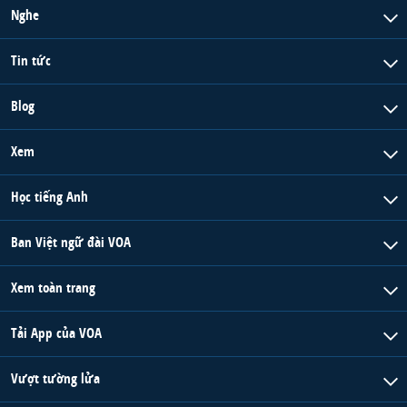
Nghe
Tin tức
Blog
Xem
Học tiếng Anh
Ban Việt ngữ đài VOA
Xem toàn trang
Tải App của VOA
Vượt tường lửa