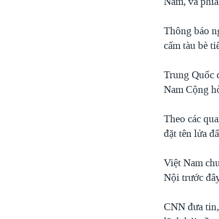
Nam, và phía
Thông báo ng
cấm tàu bè t
Trung Quốc đ
Nam Cộng hò
Theo các qu
đặt tên lửa đ
Việt Nam chư
Nội trước đâ
CNN đưa tin,