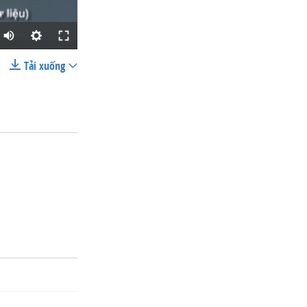
Tải xuống
SHARE
width
px