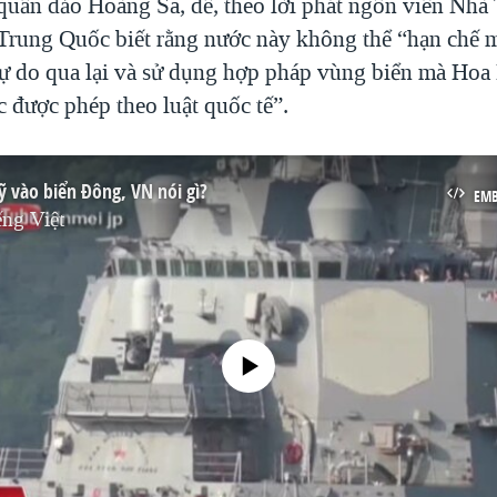
 quần đảo Hoàng Sa, để, theo lời phát ngôn viên Nhà
 Trung Quốc biết rằng nước này không thể “hạn chế m
ự do qua lại và sử dụng hợp pháp vùng biển mà Hoa 
 được phép theo luật quốc tế”.
 vào biển Đông, VN nói gì?
EM
ng Việt
No media source currently available