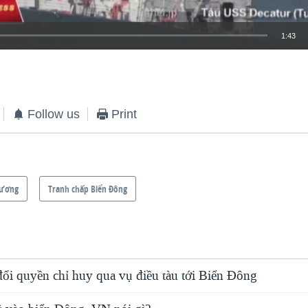
1:43
EMBED
Follow us
Print
Dương
Tranh chấp Biển Đông
ổi quyền chỉ huy qua vụ điều tàu tới Biển Đông