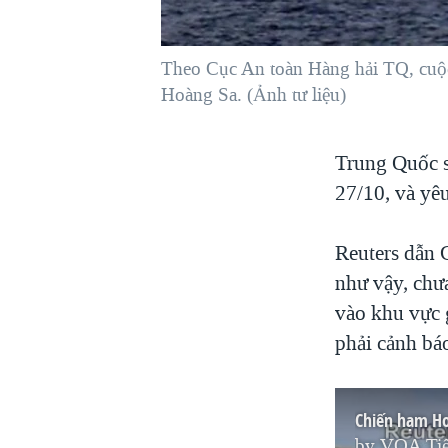
VIỆT NAM
NGƯ DÂN VIỆT VÀ LÀN SÓNG
Theo Cục An toàn Hàng hải TQ, cuộc 
TRỘM HẢI SÂM
Hoàng Sa. (Ảnh tư liệu)
BÊN KIA QUỐC LỘ: TIẾNG VỌNG
TỪ NÔNG THÔN MỸ
Trung Quốc s
QUAN HỆ VIỆT MỸ
27/10, và yêu
Reuters dẫn 
như vậy, chư
vào khu vực 
phải cảnh bá
Chiến hạm Ho
by
VOA Tiế