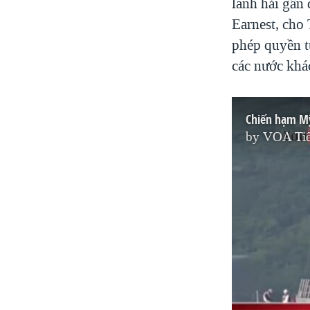
lãnh hải gần
Earnest, cho
phép quyền t
các nước khác
Chiến hạm Mỹ
by
VOA Tiế