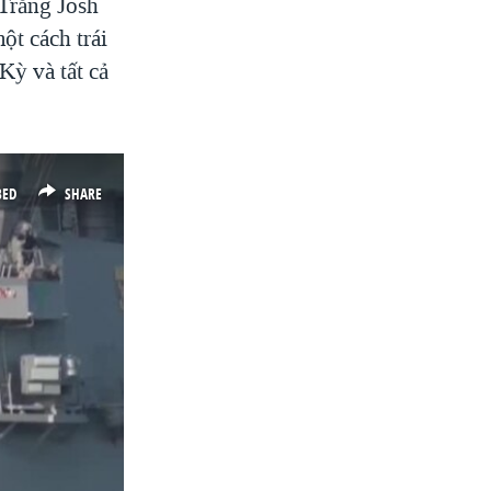
 Trắng Josh
ột cách trái
Kỳ và tất cả
BED
SHARE