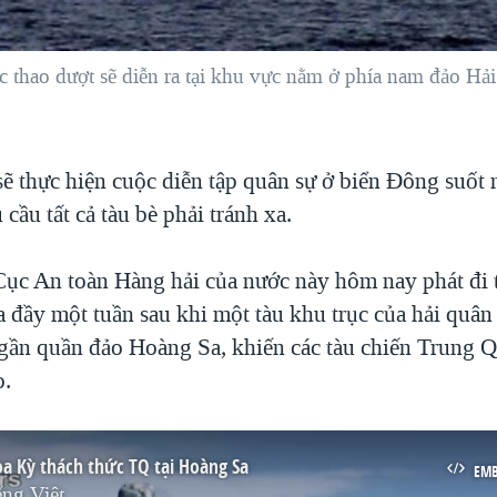
thao dượt sẽ diễn ra tại khu vực nằm ở phía nam đảo Hải
ẽ thực hiện cuộc diễn tập quân sự ở biển Đông suốt 
 cầu tất cả tàu bè phải tránh xa.
Cục An toàn Hàng hải của nước này hôm nay phát đi
a đầy một tuần sau khi một tàu khu trục của hải quân
gần quần đảo Hoàng Sa, khiến các tàu chiến Trung 
o.
a Kỳ thách thức TQ tại Hoàng Sa
EM
ng Việt