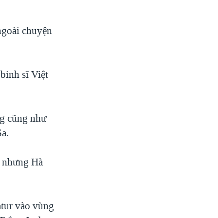
 ngoài chuyện
width
px
binh sĩ Việt
ng cũng như
Sa.
, nhưng Hà
atur vào vùng