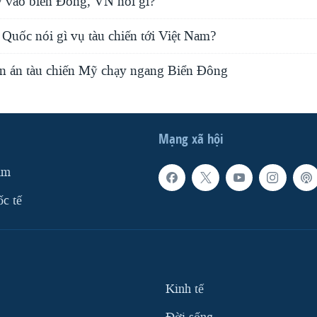
 vào biển Đông, VN nói gì?
Quốc nói gì vụ tàu chiến tới Việt Nam?
n án tàu chiến Mỹ chạy ngang Biển Đông
Mạng xã hội
am
ốc tế
Kinh tế