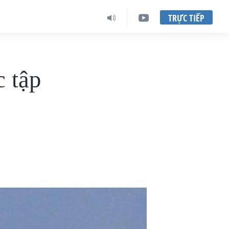
TRỰC TIẾP
 tập