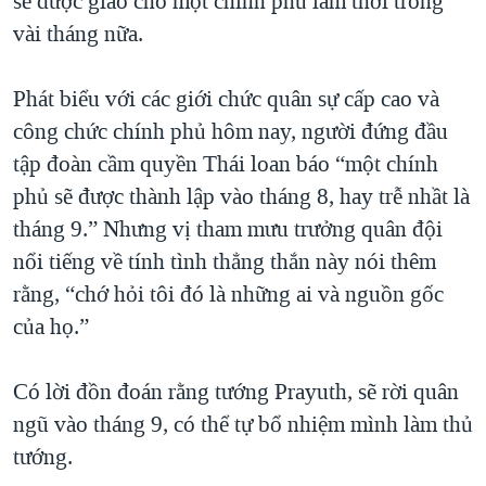
sẽ được giao cho một chính phủ lâm thời trong
QUAN HỆ VIỆT MỸ
vài tháng nữa.
Phát biểu với các giới chức quân sự cấp cao và
công chức chính phủ hôm nay, người đứng đầu
tập đoàn cầm quyền Thái loan báo “một chính
phủ sẽ được thành lập vào tháng 8, hay trễ nhầt là
tháng 9.” Nhưng vị tham mưu trưởng quân đội
nổi tiếng về tính tình thẳng thắn này nói thêm
rằng, “chớ hỏi tôi đó là những ai và nguồn gốc
của họ.”
Có lời đồn đoán rằng tướng Prayuth, sẽ rời quân
ngũ vào tháng 9, có thể tự bổ nhiệm mình làm thủ
tướng.