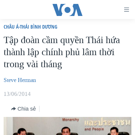
Đường
dẫn
CHÂU Á-THÁI BÌNH DƯƠNG
truy
TRANG CHỦ
Tập đoàn cầm quyền Thái hứa
cập
VIỆT NAM
thành lập chính phủ lâm thời
Tới
HOA KỲ
nội
trong vài tháng
BIỂN ĐÔNG
dung
THẾ GIỚI
chính
Steve Herman
BLOG
Tới
13/06/2014
điều
DIỄN ĐÀN
hướng
MỤC
Chia sẻ
chính
CHUYÊN ĐỀ
TỰ DO BÁO CHÍ
Đi
HỌC TIẾNG ANH
VẠCH TRẦN TIN GIẢ
CHIẾN TRANH THƯƠNG MẠI CỦA MỸ: QUÁ KHỨ VÀ HIỆN
tới