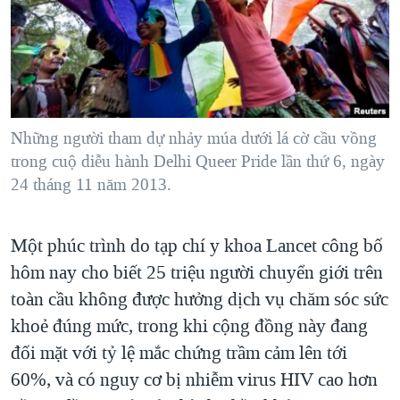
TẠI
VIDEO
"Tìm"
NGƯỜI VIỆT HẢI NGOẠI
HÀNH TRÌNH BẦU CỬ 2024
NGHE
ĐỜI SỐNG
MỘT NĂM CHIẾN TRANH TẠI DẢI GAZA
KINH TẾ
MẠNG XÃ HỘI
GIẢI MÃ VÀNH ĐAI & CON ĐƯỜNG
KHOA HỌC
NGÀY TỊ NẠN THẾ GIỚI
Những người tham dự nhảy múa dưới lá cờ cầu vồng
SỨC KHOẺ
trong cuộ diễu hành Delhi Queer Pride lần thứ 6, ngày
TRỊNH VĨNH BÌNH - NGƯỜI HẠ 'BÊN THẮNG CUỘC'
Ngôn ngữ khác
VĂN HOÁ
24 tháng 11 năm 2013.
GROUND ZERO – XƯA VÀ NAY
THỂ THAO
CHI PHÍ CHIẾN TRANH AFGHANISTAN
Một phúc trình do tạp chí y khoa Lancet công bố
GIÁO DỤC
CÁC GIÁ TRỊ CỘNG HÒA Ở VIỆT NAM
hôm nay cho biết 25 triệu người chuyển giới trên
THƯỢNG ĐỈNH TRUMP-KIM TẠI VIỆT NAM
toàn cầu không được hưởng dịch vụ chăm sóc sức
khoẻ đúng mức, trong khi cộng đồng này đang
TRỊNH VĨNH BÌNH VS. CHÍNH PHỦ VIỆT NAM
đối mặt với tỷ lệ mắc chứng trầm cảm lên tới
NGƯ DÂN VIỆT VÀ LÀN SÓNG TRỘM HẢI SÂM
60%, và có nguy cơ bị nhiễm virus HIV cao hơn
BÊN KIA QUỐC LỘ: TIẾNG VỌNG TỪ NÔNG THÔN MỸ