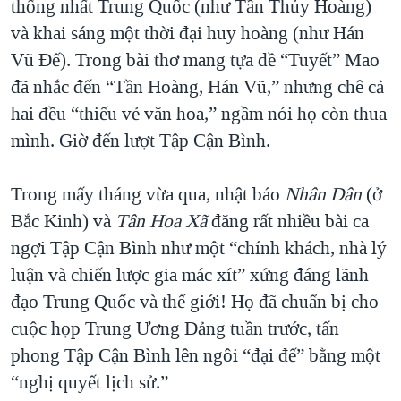
thống nhất Trung Quốc (như Tần Thủy Hoàng)
QUAN HỆ VIỆT MỸ
và khai sáng một thời đại huy hoàng (như Hán
Vũ Đế). Trong bài thơ mang tựa đề “Tuyết” Mao
đã nhắc đến “Tần Hoàng, Hán Vũ,” nhưng chê cả
hai đều “thiếu vẻ văn hoa,” ngầm nói họ còn thua
mình. Giờ đến lượt Tập Cận Bình.
Trong mấy tháng vừa qua, nhật báo
Nhân Dân
(ở
Bắc Kinh) và
Tân Hoa Xã
đăng rất nhiều bài ca
ngợi Tập Cận Bình như một “chính khách, nhà lý
luận và chiến lược gia mác xít” xứng đáng lãnh
đạo Trung Quốc và thế giới! Họ đã chuẩn bị cho
cuộc họp Trung Ương Đảng tuần trước, tấn
phong Tập Cận Bình lên ngôi “đại đế” bằng một
“nghị quyết lịch sử.”