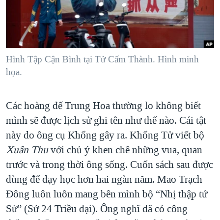
TẠI
VIDEO
"Tìm"
NGƯỜI VIỆT HẢI NGOẠI
HÀNH TRÌNH BẦU CỬ 2024
NGHE
ĐỜI SỐNG
MỘT NĂM CHIẾN TRANH TẠI DẢI GAZA
KINH TẾ
MẠNG XÃ HỘI
GIẢI MÃ VÀNH ĐAI & CON ĐƯỜNG
Hình Tập Cận Bình tại Tử Cấm Thành. Hình minh
KHOA HỌC
họa.
NGÀY TỊ NẠN THẾ GIỚI
SỨC KHOẺ
TRỊNH VĨNH BÌNH - NGƯỜI HẠ 'BÊN THẮNG CUỘC'
Ngôn ngữ khác
VĂN HOÁ
Các hoàng đế Trung Hoa thường lo không biết
GROUND ZERO – XƯA VÀ NAY
THỂ THAO
mình sẽ được lịch sử ghi tên như thế nào. Cái tật
CHI PHÍ CHIẾN TRANH AFGHANISTAN
này do ông cụ Khổng gây ra. Khổng Tử viết bộ
GIÁO DỤC
CÁC GIÁ TRỊ CỘNG HÒA Ở VIỆT NAM
Xuân Thu
với chủ ý khen chê những vua, quan
THƯỢNG ĐỈNH TRUMP-KIM TẠI VIỆT NAM
trước và trong thời ông sống. Cuốn sách sau được
dùng để dạy học hơn hai ngàn năm. Mao Trạch
TRỊNH VĨNH BÌNH VS. CHÍNH PHỦ VIỆT NAM
Đông luôn luôn mang bên mình bộ “Nhị thập tứ
NGƯ DÂN VIỆT VÀ LÀN SÓNG TRỘM HẢI SÂM
Sử” (Sử 24 Triều đại). Ông nghĩ đã có công
BÊN KIA QUỐC LỘ: TIẾNG VỌNG TỪ NÔNG THÔN MỸ