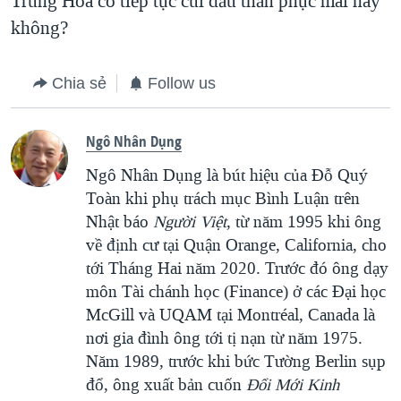
Trung Hoa có tiếp tục cúi đầu thần phục mãi hay
không?
Chia sẻ
Follow us
Ngô Nhân Dụng
Ngô Nhân Dụng là bút hiệu của Đỗ Quý
Toàn khi phụ trách mục Bình Luận trên
Nhật báo
Người Việt
, từ năm 1995 khi ông
về định cư tại Quận Orange, California, cho
tới Tháng Hai năm 2020. Trước đó ông dạy
môn Tài chánh học (Finance) ở các Đại học
McGill và UQAM tại Montréal, Canada là
nơi gia đình ông tới tị nạn từ năm 1975.
Năm 1989, trước khi bức Tường Berlin sụp
đổ, ông xuất bản cuốn
Đổi Mới Kinh