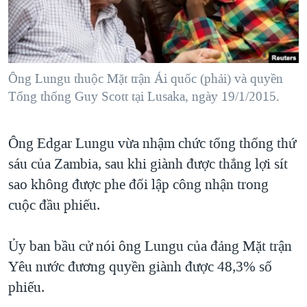
TẠI
VIDEO
"Tìm"
NGƯỜI VIỆT HẢI NGOẠI
HÀNH TRÌNH BẦU CỬ 2024
NGHE
ĐỜI SỐNG
MỘT NĂM CHIẾN TRANH TẠI DẢI GAZA
KINH TẾ
MẠNG XÃ HỘI
Ông Lungu thuộc Mặt trận Ái quốc (phải) và quyền
GIẢI MÃ VÀNH ĐAI & CON ĐƯỜNG
KHOA HỌC
Tổng thống Guy Scott tại Lusaka, ngày 19/1/2015.
NGÀY TỊ NẠN THẾ GIỚI
SỨC KHOẺ
TRỊNH VĨNH BÌNH - NGƯỜI HẠ 'BÊN THẮNG CUỘC'
Ngôn ngữ khác
VĂN HOÁ
Ông Edgar Lungu vừa nhậm chức tổng thống thứ
GROUND ZERO – XƯA VÀ NAY
sáu của Zambia, sau khi giành được thắng lợi sít
THỂ THAO
CHI PHÍ CHIẾN TRANH AFGHANISTAN
sao không được phe đối lập công nhận trong
GIÁO DỤC
CÁC GIÁ TRỊ CỘNG HÒA Ở VIỆT NAM
cuộc đầu phiếu.
THƯỢNG ĐỈNH TRUMP-KIM TẠI VIỆT NAM
Ủy ban bầu cử nói ông Lungu của đảng Mặt trận
TRỊNH VĨNH BÌNH VS. CHÍNH PHỦ VIỆT NAM
Yêu nước đương quyền giành được 48,3% số
NGƯ DÂN VIỆT VÀ LÀN SÓNG TRỘM HẢI SÂM
phiếu.
BÊN KIA QUỐC LỘ: TIẾNG VỌNG TỪ NÔNG THÔN MỸ