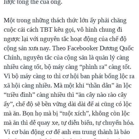
lược tổng thể của ông.
Một trong những thách thức lớn ấy phải chăng
cuộc cải cách TBT kêu gọi, vô hình chung đi
ngược lại với nguyên tắc hoạt động của chế độ
cộng sản xưa nay. Theo Facebooker Dương Quốc
Chính, nguyên tắc của cộng sản là quản lý càng
nhiều càng tốt, bộ máy càng “phình ra” càng tốt.
Vì bộ máy càng to thì cơ hội ban phát bổng lộc ra
xã hội càng nhiều. Mà một khi “thần dân” ăn lộc
“triều đình” càng nhiều thì “ăn cây nào rào cây
ấy”, chế độ sẽ bền vững dài dài để ai cũng có lộc
mà ăn. Bọn họ mà bị “tuột xích”, không còn lộc
mà ăn thì dễ quay xe, tự diễn biến, tự chuyển hóa.
Vì cơ bản động cơ để anh em trung thành là bảo