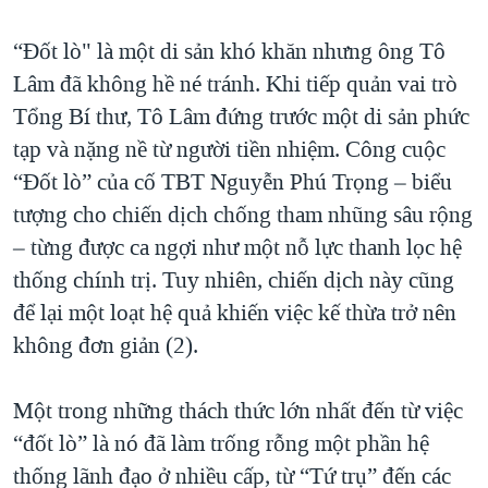
QUAN HỆ VIỆT MỸ
“Đốt lò" là một di sản khó khăn nhưng ông Tô
Lâm đã không hề né tránh. Khi tiếp quản vai trò
Tổng Bí thư, Tô Lâm đứng trước một di sản phức
tạp và nặng nề từ người tiền nhiệm. Công cuộc
“Đốt lò” của cố TBT Nguyễn Phú Trọng – biểu
tượng cho chiến dịch chống tham nhũng sâu rộng
– từng được ca ngợi như một nỗ lực thanh lọc hệ
thống chính trị. Tuy nhiên, chiến dịch này cũng
để lại một loạt hệ quả khiến việc kế thừa trở nên
không đơn giản (2).
Một trong những thách thức lớn nhất đến từ việc
“đốt lò” là nó đã làm trống rỗng một phần hệ
thống lãnh đạo ở nhiều cấp, từ “Tứ trụ” đến các