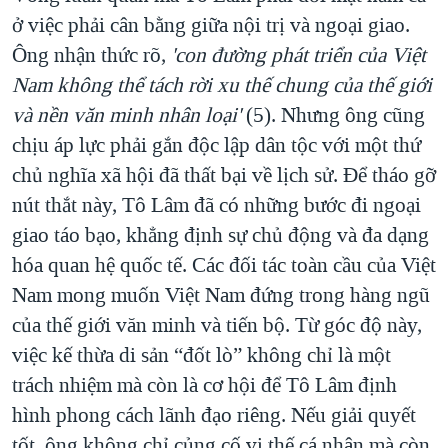
ở việc phải cân bằng giữa nội trị và ngoại giao.
Ông nhận thức rõ,
'con đường phát triển của Việt
Nam không thể tách rời xu thế chung của thế giới
và nền văn minh nhân loại'
(5). Nhưng ông cũng
chịu áp lực phải gắn độc lập dân tộc với một thứ
chủ nghĩa xã hội đã thất bại về lịch sử. Để tháo gỡ
nút thắt này, Tô Lâm đã có những bước đi ngoại
giao táo bạo, khẳng định sự chủ động và đa dạng
hóa quan hệ quốc tế. Các đối tác toàn cầu của Việt
Nam mong muốn Việt Nam đứng trong hàng ngũ
của thế giới văn minh và tiến bộ. Từ góc độ này,
việc kế thừa di sản “đốt lò” không chỉ là một
trách nhiệm mà còn là cơ hội để Tô Lâm định
hình phong cách lãnh đạo riêng. Nếu giải quyết
tốt, ông không chỉ củng cố vị thế cá nhân mà còn