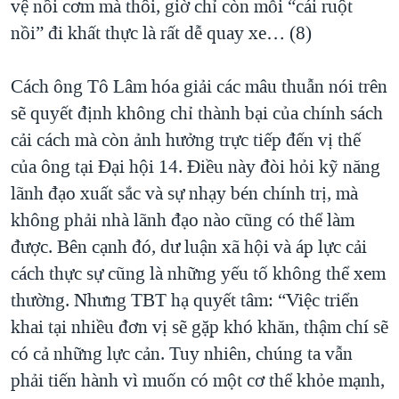
vệ nồi cơm mà thôi, giờ chỉ còn mỗi “cái ruột
nồi” đi khất thực là rất dễ quay xe… (8)
Cách ông Tô Lâm hóa giải các mâu thuẫn nói trên
sẽ quyết định không chỉ thành bại của chính sách
cải cách mà còn ảnh hưởng trực tiếp đến vị thế
của ông tại Đại hội 14. Điều này đòi hỏi kỹ năng
lãnh đạo xuất sắc và sự nhạy bén chính trị, mà
không phải nhà lãnh đạo nào cũng có thể làm
được. Bên cạnh đó, dư luận xã hội và áp lực cải
cách thực sự cũng là những yếu tố không thể xem
thường. Nhưng TBT hạ quyết tâm: “Việc triển
khai tại nhiều đơn vị sẽ gặp khó khăn, thậm chí sẽ
có cả những lực cản. Tuy nhiên, chúng ta vẫn
phải tiến hành vì muốn có một cơ thể khỏe mạnh,