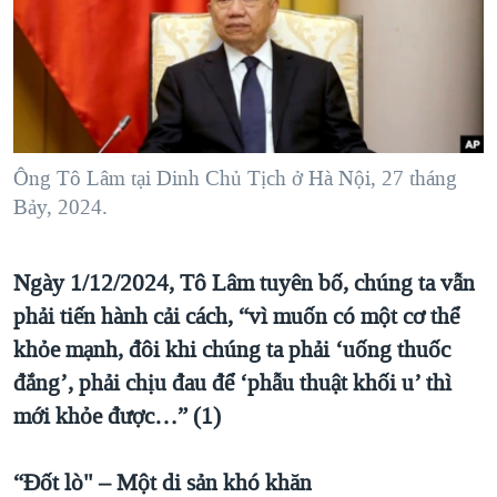
TẠI
VIDEO
"Tìm"
NGƯỜI VIỆT HẢI NGOẠI
HÀNH TRÌNH BẦU CỬ 2024
NGHE
ĐỜI SỐNG
MỘT NĂM CHIẾN TRANH TẠI DẢI GAZA
KINH TẾ
MẠNG XÃ HỘI
GIẢI MÃ VÀNH ĐAI & CON ĐƯỜNG
KHOA HỌC
NGÀY TỊ NẠN THẾ GIỚI
Ông Tô Lâm tại Dinh Chủ Tịch ở Hà Nội, 27 tháng
SỨC KHOẺ
Bảy, 2024.
TRỊNH VĨNH BÌNH - NGƯỜI HẠ 'BÊN THẮNG CUỘC'
Ngôn ngữ khác
VĂN HOÁ
GROUND ZERO – XƯA VÀ NAY
THỂ THAO
Ngày 1/12/2024, Tô Lâm tuyên bố, chúng ta vẫn
CHI PHÍ CHIẾN TRANH AFGHANISTAN
GIÁO DỤC
phải tiến hành cải cách, “vì muốn có một cơ thể
CÁC GIÁ TRỊ CỘNG HÒA Ở VIỆT NAM
khỏe mạnh, đôi khi chúng ta phải ‘uống thuốc
THƯỢNG ĐỈNH TRUMP-KIM TẠI VIỆT NAM
đắng’, phải chịu đau để ‘phẫu thuật khối u’ thì
TRỊNH VĨNH BÌNH VS. CHÍNH PHỦ VIỆT NAM
mới khỏe được…” (1)
NGƯ DÂN VIỆT VÀ LÀN SÓNG TRỘM HẢI SÂM
“Đốt lò" – Một di sản khó khăn
BÊN KIA QUỐC LỘ: TIẾNG VỌNG TỪ NÔNG THÔN MỸ