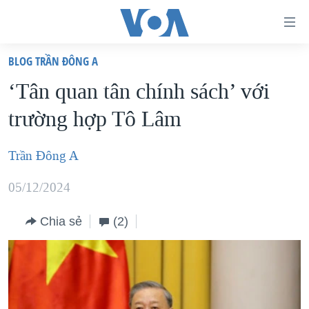
Đường
dẫn
BLOG TRẦN ĐÔNG A
truy
TRANG CHỦ
‘Tân quan tân chính sách’ với
cập
VIỆT NAM
trường hợp Tô Lâm
Tới
HOA KỲ
nội
BIỂN ĐÔNG
Trần Đông A
dung
THẾ GIỚI
chính
05/12/2024
BLOG
Tới
điều
Chia sẻ
(2)
DIỄN ĐÀN
hướng
MỤC
chính
CHUYÊN ĐỀ
TỰ DO BÁO CHÍ
Đi
HỌC TIẾNG ANH
VẠCH TRẦN TIN GIẢ
CHIẾN TRANH THƯƠNG MẠI CỦA MỸ: QUÁ KHỨ VÀ HIỆN
tới