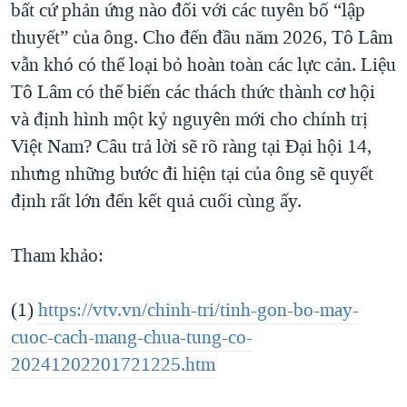
bất cứ phản ứng nào đối với các tuyên bố “lập
thuyết” của ông. Cho đến đầu năm 2026, Tô Lâm
vẫn khó có thể loại bỏ hoàn toàn các lực cản. Liệu
Tô Lâm có thể biến các thách thức thành cơ hội
và định hình một kỷ nguyên mới cho chính trị
Việt Nam? Câu trả lời sẽ rõ ràng tại Đại hội 14,
nhưng những bước đi hiện tại của ông sẽ quyết
định rất lớn đến kết quả cuối cùng ấy.
Tham khảo:
(1)
https://vtv.vn/chinh-tri/tinh-gon-bo-may-
cuoc-cach-mang-chua-tung-co-
20241202201721225.htm