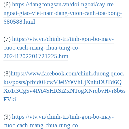
(6)
https://dangcongsan.vn/doi-ngoai/cay-tre-
ngoai-giao-viet-nam-dang-vuon-canh-toa-bong-
680588.html
(7)
https://vtv.vn/chinh-tri/tinh-gon-bo-may-
cuoc-cach-mang-chua-tung-co-
20241202201721225.htm
(8)
https://www.facebook.com/chinh.duong.quoc.
kts/posts/pfbid0FcwVJeBYeVhLjXniuDUTd6Q
Xo1t3Cg5v4PA4SHRSiZxNTogXNrqbvHvr8b6s
FVkil
(9)
https://vtv.vn/chinh-tri/tinh-gon-bo-may-
cuoc-cach-mang-chua-tung-co-