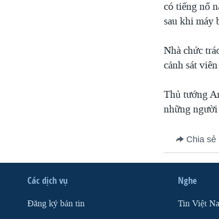
có tiếng nổ n
sau khi máy b
Nhà chức trá
cảnh sát viên
Thủ tướng An
những người 
Chia sẻ
Các dịch vụ
Nghe
Ðăng ký bản tin
Tin Việt N