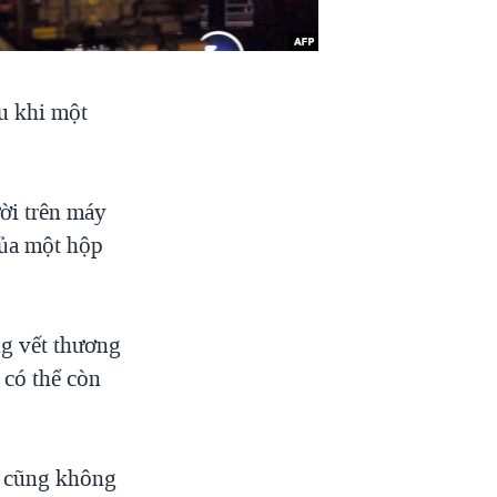
u khi một
ời trên máy
của một hộp
ng vết thương
 có thể còn
t cũng không