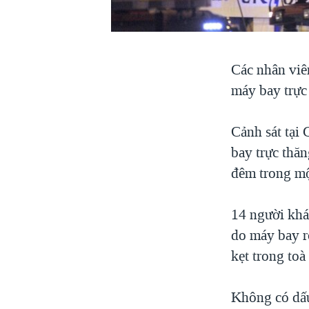
VIỆT NAM
NGƯ DÂN VIỆT VÀ LÀN SÓNG
TRỘM HẢI SÂM
Các nhân viê
BÊN KIA QUỐC LỘ: TIẾNG VỌNG
máy bay trực
TỪ NÔNG THÔN MỸ
QUAN HỆ VIỆT MỸ
Cảnh sát tại
bay trực thăn
đêm trong mộ
14 người khá
do máy bay r
kẹt trong toà
Không có dấu