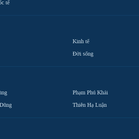
ốc tế
Kinh tế
Ðời sống
ùng
Phạm Phú Khải
 Dũng
Thiên Hạ Luận