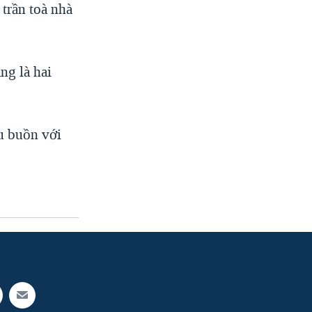
 trần toà nhà
ng là hai
u buồn với