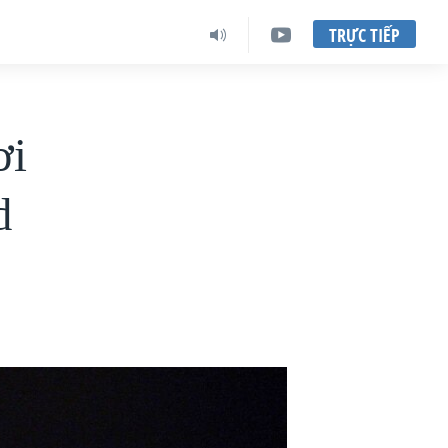
TRỰC TIẾP
ơi
d