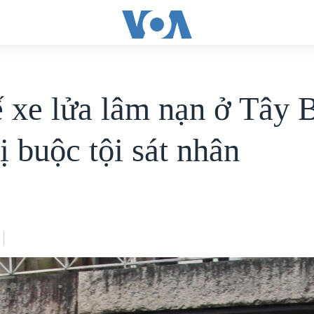
ế xe lửa lâm nạn ở Tây 
ị buộc tội sát nhân