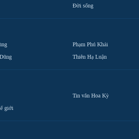
Ðời sống
ùng
Phạm Phú Khải
 Dũng
Thiên Hạ Luận
Tin vắn Hoa Kỳ
ế giới