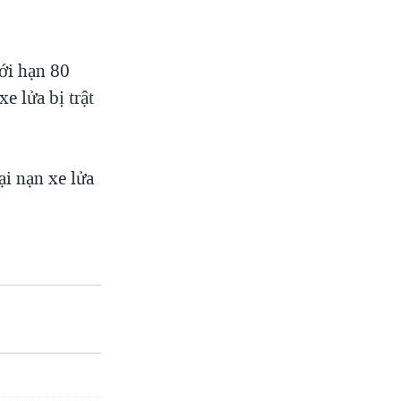
iới hạn 80
e lửa bị trật
ại nạn xe lửa