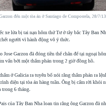
 Garzon đến một tòa án ở Santiago de Compostela, 28/7/13
ếc xe lửa bị tai nạn hôm thứ Tư ở tây bắc Tây Ban N
 chết người vì hành động vô ý thức.
o Jose Garzon đã đóng tiền thế chân để tại ngoại hô
hẩm vấn bởi một thẩm phán trong 2 giờ đồng hồ.
hẩm ở Galicia ra tuyên bố nói rằng thẩm phán ra lệ
rình diện tại tòa án hàng tuần. Ông bị cấm rời khỏi 
a trong 6 tháng.
Pais của Tây Ban Nha loan tin rằng ông Garzon đã nh