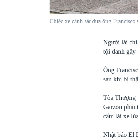
VIỆT NAM
NGƯ DÂN VIỆT VÀ LÀN SÓNG
Chiếc xe cảnh sát đưa ông Francisco
TRỘM HẢI SÂM
BÊN KIA QUỐC LỘ: TIẾNG VỌNG
Người lái chi
TỪ NÔNG THÔN MỸ
tội danh gây
QUAN HỆ VIỆT MỸ
Ông Francisc
sau khi bị t
Tòa Thượng t
Garzon phải t
cấm lái xe lử
Nhật báo El 