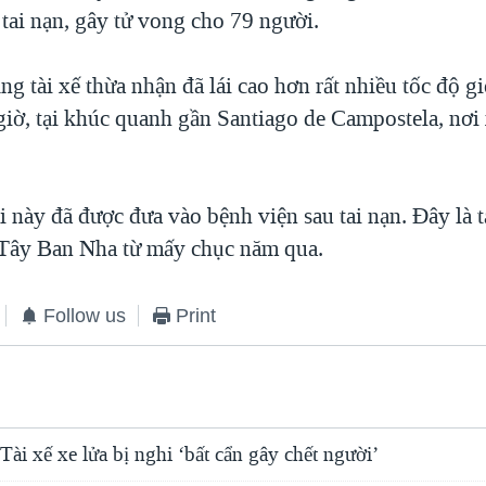
tai nạn, gây tử vong cho 79 người.
ng tài xế thừa nhận đã lái cao hơn rất nhiều tốc độ g
iờ, tại khúc quanh gần Santiago de Campostela, nơi x
i này đã được đưa vào bệnh viện sau tai nạn. Đây là t
ở Tây Ban Nha từ mấy chục năm qua.
Follow us
Print
ài xế xe lửa bị nghi ‘bất cẩn gây chết người’