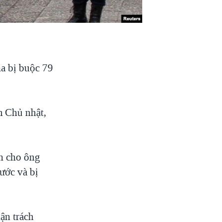
ha bị buộc 79
m Chủ nhật,
nh cho ông
nước và bị
ận trách