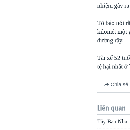
nhiệm gây ra 
Tờ báo nói rằ
kilomét một g
đường rầy.
Tài xế 52 tuổ
tệ hại nhất 
Chia sẻ
Liên quan
Tây Ban Nha: T