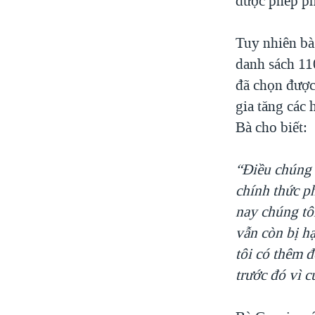
được phép ph
Tuy nhiên bà
danh sách 11
đã chọn được
gia tăng các
Bà cho biết:
“Điều chúng 
chính thức p
nay chúng tô
vẫn còn bị hạ
tôi có thêm 
trước đó vì c