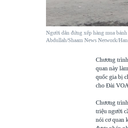
VIỆT NAM
NGƯ DÂN VIỆT VÀ LÀN SÓNG
TRỘM HẢI SÂM
Người dân đứng xếp hàng mua bánh 
BÊN KIA QUỐC LỘ: TIẾNG VỌNG
TỪ NÔNG THÔN MỸ
Abdullah/Shaam News Network/Han
QUAN HỆ VIỆT MỸ
Chương trình
quan này làm
quốc gia bị c
cho Đài VOA
Chương trình
triệu người 
nói cơ quan 