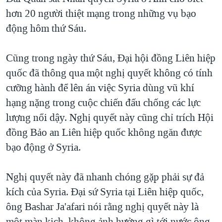
hơn 20 người thiệt mạng trong những vụ bạo
QUAN HỆ VIỆT MỸ
động hôm thứ Sáu.
Cũng trong ngày thứ Sáu, Đại hội đồng Liên hiệp
quốc đã thông qua một nghị quyết không có tính
cưỡng hành để lên án việc Syria dùng vũ khí
hạng nặng trong cuộc chiến đấu chống các lực
lượng nổi dậy. Nghị quyết này cũng chỉ trích Hội
đồng Bảo an Liên hiệp quốc không ngăn được
bạo động ở Syria.
Nghị quyết này đã nhanh chóng gặp phải sự đả
kích của Syria. Đại sứ Syria tại Liên hiệp quốc,
ông Bashar Ja'afari nói rằng nghị quyết này là
một màn kịch, không ảnh hưởng gì tới nước ông.