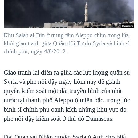
TẠI
VIDEO
"Tìm"
NGƯỜI VIỆT HẢI NGOẠI
HÀNH TRÌNH BẦU CỬ 2024
NGHE
ĐỜI SỐNG
MỘT NĂM CHIẾN TRANH TẠI DẢI GAZA
KINH TẾ
MẠNG XÃ HỘI
Khu Salah al-Din ở trung tâm Aleppo chìm trong lửa
GIẢI MÃ VÀNH ĐAI & CON ĐƯỜNG
KHOA HỌC
khói giao tranh giữa Quân đội Tự do Syria và binh sĩ
NGÀY TỊ NẠN THẾ GIỚI
chính phủ, ngày 4/8/2012.
SỨC KHOẺ
TRỊNH VĨNH BÌNH - NGƯỜI HẠ 'BÊN THẮNG CUỘC'
Ngôn ngữ khác
VĂN HOÁ
GROUND ZERO – XƯA VÀ NAY
Giao tranh lại diễn ra giữa các lực lượng quân sự
THỂ THAO
CHI PHÍ CHIẾN TRANH AFGHANISTAN
Syria và phe nổi dậy ngày hôm nay để giành
GIÁO DỤC
quyền kiểm soát một đài truyền hình của nhà
CÁC GIÁ TRỊ CỘNG HÒA Ở VIỆT NAM
nước tại thành phố Aleppo ở miền bắc, trong lúc
THƯỢNG ĐỈNH TRUMP-KIM TẠI VIỆT NAM
binh sĩ chính phủ oanh kích những khu vực do
TRỊNH VĨNH BÌNH VS. CHÍNH PHỦ VIỆT NAM
phe nổi dậy kiểm soát ở thủ đô Damascus.
NGƯ DÂN VIỆT VÀ LÀN SÓNG TRỘM HẢI SÂM
BÊN KIA QUỐC LỘ: TIẾNG VỌNG TỪ NÔNG THÔN MỸ
Đài Quan sát Nhân quyền Syria ở Anh cho biết