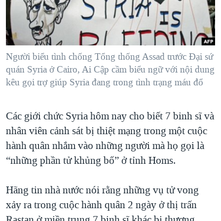
TẠI
VIDEO
"Tìm"
NGƯỜI VIỆT HẢI NGOẠI
HÀNH TRÌNH BẦU CỬ 2024
NGHE
ĐỜI SỐNG
MỘT NĂM CHIẾN TRANH TẠI DẢI GAZA
KINH TẾ
MẠNG XÃ HỘI
Người biểu tình chống Tổng thống Assad trước Ðại sứ
GIẢI MÃ VÀNH ĐAI & CON ĐƯỜNG
KHOA HỌC
quán Syria ở Cairo, Ai Cập cầm biểu ngữ với nội dung
NGÀY TỊ NẠN THẾ GIỚI
kêu gọi trợ giúp Syria đang trong tình trạng máu đổ
SỨC KHOẺ
TRỊNH VĨNH BÌNH - NGƯỜI HẠ 'BÊN THẮNG CUỘC'
Ngôn ngữ khác
VĂN HOÁ
GROUND ZERO – XƯA VÀ NAY
Các giới chức Syria hôm nay cho biết 7 binh sĩ và
THỂ THAO
CHI PHÍ CHIẾN TRANH AFGHANISTAN
nhân viên cảnh sát bị thiệt mạng trong một cuộc
GIÁO DỤC
hành quân nhắm vào những người mà họ gọi là
CÁC GIÁ TRỊ CỘNG HÒA Ở VIỆT NAM
“những phần tử khủng bố” ở tỉnh Homs.
THƯỢNG ĐỈNH TRUMP-KIM TẠI VIỆT NAM
TRỊNH VĨNH BÌNH VS. CHÍNH PHỦ VIỆT NAM
Hãng tin nhà nước nói rằng những vụ tử vong
NGƯ DÂN VIỆT VÀ LÀN SÓNG TRỘM HẢI SÂM
xảy ra trong cuộc hành quân 2 ngày ở thị trấn
BÊN KIA QUỐC LỘ: TIẾNG VỌNG TỪ NÔNG THÔN MỸ
Rastan ở miền trung 7 binh sĩ khác bị thương