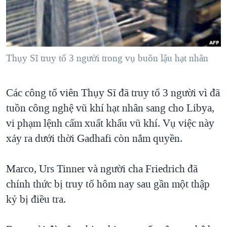
TẠI
VIDEO
"Tìm"
NGƯỜI VIỆT HẢI NGOẠI
HÀNH TRÌNH BẦU CỬ 2024
NGHE
ĐỜI SỐNG
MỘT NĂM CHIẾN TRANH TẠI DẢI GAZA
KINH TẾ
MẠNG XÃ HỘI
Thụy Sĩ truy tố 3 người trong vụ buôn lậu hạt nhân
GIẢI MÃ VÀNH ĐAI & CON ĐƯỜNG
KHOA HỌC
NGÀY TỊ NẠN THẾ GIỚI
SỨC KHOẺ
Các công tố viên Thụy Sĩ đã truy tố 3 người vì đã
TRỊNH VĨNH BÌNH - NGƯỜI HẠ 'BÊN THẮNG CUỘC'
Ngôn ngữ khác
VĂN HOÁ
tuồn công nghệ vũ khí hạt nhân sang cho Libya,
GROUND ZERO – XƯA VÀ NAY
THỂ THAO
vi phạm lệnh cấm xuất khẩu vũ khí. Vụ việc này
CHI PHÍ CHIẾN TRANH AFGHANISTAN
xảy ra dưới thời Gadhafi còn nắm quyền.
GIÁO DỤC
CÁC GIÁ TRỊ CỘNG HÒA Ở VIỆT NAM
Marco, Urs Tinner và người cha Friedrich đã
THƯỢNG ĐỈNH TRUMP-KIM TẠI VIỆT NAM
chính thức bị truy tố hôm nay sau gần một thập
TRỊNH VĨNH BÌNH VS. CHÍNH PHỦ VIỆT NAM
kỷ bị điều tra.
NGƯ DÂN VIỆT VÀ LÀN SÓNG TRỘM HẢI SÂM
BÊN KIA QUỐC LỘ: TIẾNG VỌNG TỪ NÔNG THÔN MỸ