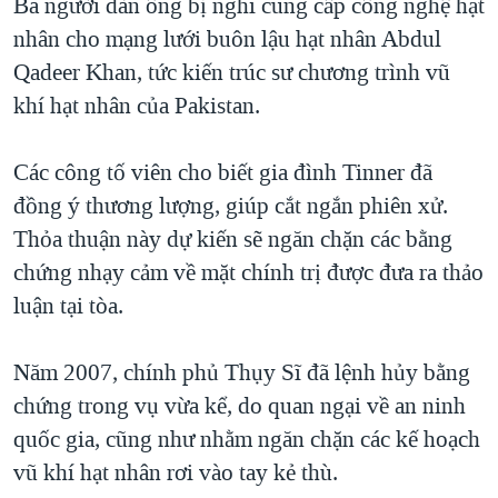
Ba người đàn ông bị nghi cung cấp công nghệ hạt
QUAN HỆ VIỆT MỸ
nhân cho mạng lưới buôn lậu hạt nhân Abdul
Qadeer Khan, tức kiến trúc sư chương trình vũ
khí hạt nhân của Pakistan.
Các công tố viên cho biết gia đình Tinner đã
đồng ý thương lượng, giúp cắt ngắn phiên xử.
Thỏa thuận này dự kiến sẽ ngăn chặn các bằng
chứng nhạy cảm về mặt chính trị được đưa ra thảo
luận tại tòa.
Năm 2007, chính phủ Thụy Sĩ đã lệnh hủy bằng
chứng trong vụ vừa kể, do quan ngại về an ninh
quốc gia, cũng như nhằm ngăn chặn các kế hoạch
vũ khí hạt nhân rơi vào tay kẻ thù.