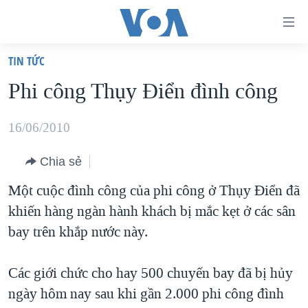
Đường
dẫn
TIN TỨC
truy
TRANG CHỦ
Phi công Thụy Điển đình công
cập
VIỆT NAM
Tới
HOA KỲ
16/06/2010
nội
BIỂN ĐÔNG
dung
Chia sẻ
THẾ GIỚI
chính
Một cuộc đình công của phi công ở Thụy Điển đã
BLOG
Tới
khiến hàng ngàn hành khách bị mắc kẹt ở các sân
điều
DIỄN ĐÀN
bay trên khắp nước này.
hướng
MỤC
chính
Các giới chức cho hay 500 chuyến bay đã bị hủy
CHUYÊN ĐỀ
TỰ DO BÁO CHÍ
Đi
ngày hôm nay sau khi gần 2.000 phi công đình
HỌC TIẾNG ANH
VẠCH TRẦN TIN GIẢ
CHIẾN TRANH THƯƠNG MẠI CỦA MỸ: QUÁ KHỨ VÀ HIỆN
tới