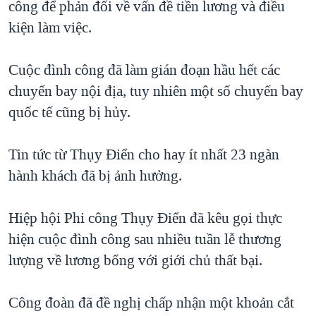
công để phản đối về vấn đề tiền lương và điều
TẠI
VIDEO
"Tìm"
NGƯỜI VIỆT HẢI NGOẠI
kiện làm việc.
HÀNH TRÌNH BẦU CỬ 2024
NGHE
ĐỜI SỐNG
MỘT NĂM CHIẾN TRANH TẠI DẢI GAZA
Cuộc đình công đã làm gián đoạn hầu hết các
KINH TẾ
MẠNG XÃ HỘI
GIẢI MÃ VÀNH ĐAI & CON ĐƯỜNG
chuyến bay nội địa, tuy nhiên một số chuyến bay
KHOA HỌC
NGÀY TỊ NẠN THẾ GIỚI
quốc tế cũng bị hủy.
SỨC KHOẺ
TRỊNH VĨNH BÌNH - NGƯỜI HẠ 'BÊN THẮNG CUỘC'
Ngôn ngữ khác
VĂN HOÁ
Tin tức từ Thụy Điển cho hay ít nhất 23 ngàn
GROUND ZERO – XƯA VÀ NAY
THỂ THAO
hành khách đã bị ảnh hưởng.
CHI PHÍ CHIẾN TRANH AFGHANISTAN
GIÁO DỤC
CÁC GIÁ TRỊ CỘNG HÒA Ở VIỆT NAM
Hiệp hội Phi công Thụy Điển đã kêu gọi thực
THƯỢNG ĐỈNH TRUMP-KIM TẠI VIỆT NAM
hiện cuộc đình công sau nhiều tuần lễ thương
lượng về lương bổng với giới chủ thất bại.
TRỊNH VĨNH BÌNH VS. CHÍNH PHỦ VIỆT NAM
NGƯ DÂN VIỆT VÀ LÀN SÓNG TRỘM HẢI SÂM
Công đoàn đã đề nghị chấp nhận một khoản cắt
BÊN KIA QUỐC LỘ: TIẾNG VỌNG TỪ NÔNG THÔN MỸ