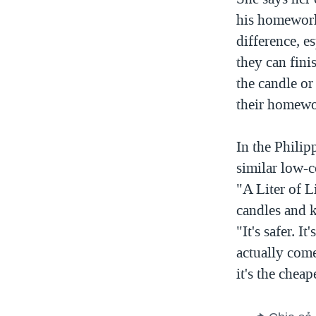
his homework
difference, e
they can fini
the candle or
their homewo
In the Philip
similar low-c
"A Liter of L
candles and k
"It's safer. I
actually come
it's the cheap