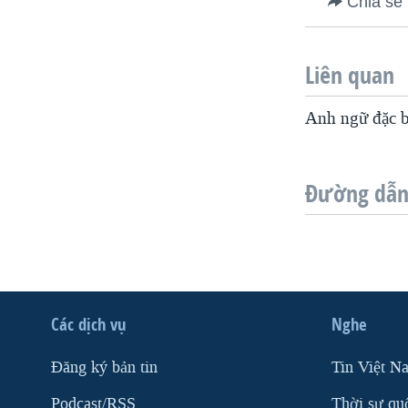
Chia sẻ
Liên quan
Anh ngữ đặc b
Đường dẫn 
Các dịch vụ
Nghe
Ðăng ký bản tin
Tin Việt N
Podcast/RSS
Thời sự qu