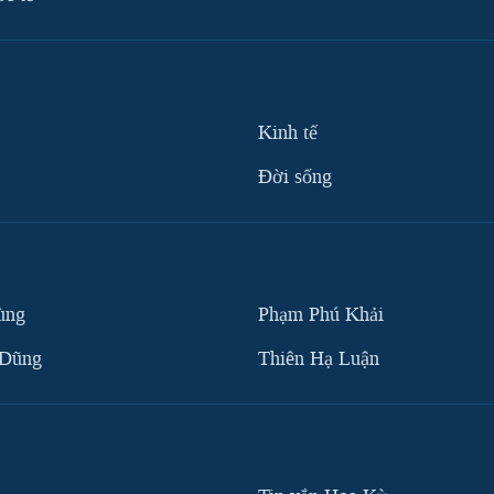
Kinh tế
Ðời sống
ùng
Phạm Phú Khải
 Dũng
Thiên Hạ Luận