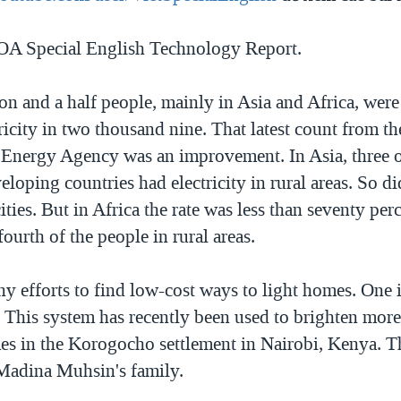
VOA Special English Technology Report.
ion and a half people, mainly in Asia and Africa, were
ricity in two thousand nine. That latest count from th
l Energy Agency was an improvement. In Asia, three o
eloping countries had electricity in rural areas. So d
ties. But in Africa the rate was less than seventy perce
fourth of the people in rural areas.
y efforts to find low-cost ways to light homes. One i
 This system has recently been used to brighten mor
s in the Korogocho settlement in Nairobi, Kenya. T
Madina Muhsin's family.