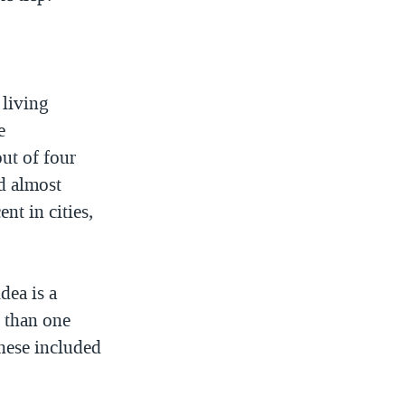
 living
e
ut of four
id almost
nt in cities,
dea is a
e than one
hese included