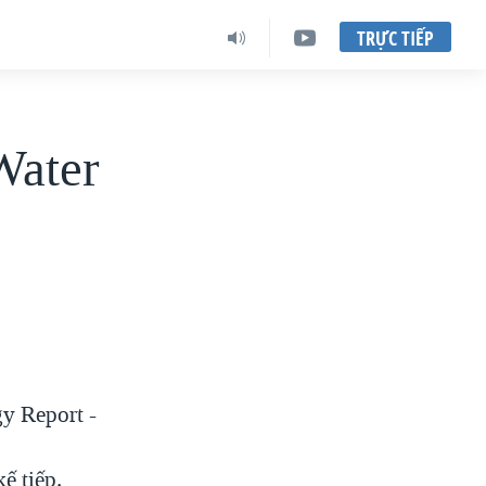
TRỰC TIẾP
Water
y Report -
ế tiếp.