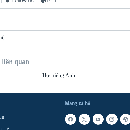
Follow us
Print
iệt
liên quan
Học tiếng Anh
Mạng xã hội
am
ốc tế