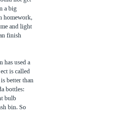
n a big
ven homework,
ome and light
an finish
n has used a
ct is called
is better than
a bottles:
ght bulb
ash bin. So