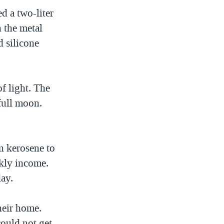
d a two-liter
n the metal
d silicone
of light. The
full moon.
n kerosene to
ekly income.
ay.
heir home.
could not get