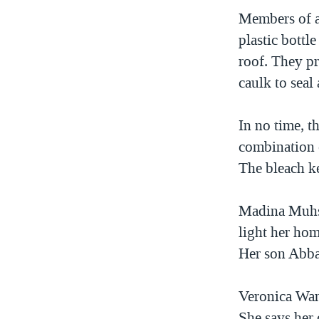
VIỆT NAM
Members of a 
plastic bottle
NGƯ DÂN VIỆT VÀ LÀN SÓNG
TRỘM HẢI SÂM
roof. They pr
caulk to seal
BÊN KIA QUỐC LỘ: TIẾNG VỌNG
TỪ NÔNG THÔN MỸ
QUAN HỆ VIỆT MỸ
In no time, t
combination o
The bleach ke
Madina Muhsi
light her hom
Her son Abba
Veronica Wanj
She says her 