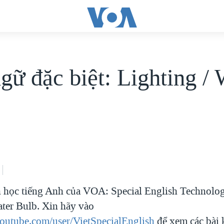
gữ đặc biệt: Lighting / 
 học tiếng Anh của VOA: Special English Technolog
ater Bulb. Xin hãy vào
outube.com/user/VietSpecialEnglish
để xem các bài k