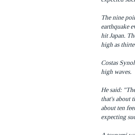
The nine poi
earthquake ev
hit Japan. Th
high as thirt
Costas Synola
high waves.
He said: "The
that's about t
about ten fee
expecting suc
A tsunami wav