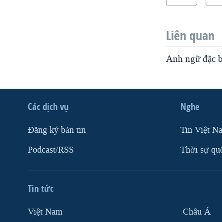
Liên quan
Anh ngữ đặc b
Các dịch vụ
Nghe
Ðăng ký bản tin
Tin Việt N
Podcast/RSS
Thời sự qu
Tin tức
Việt Nam
Châu Á