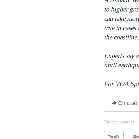
to higher gro
can take more
true in cases
the coastlin
Experts say e
until earthqu
For VOA Speci
Chia sẻ
This item is part of
Tin tức
Giá