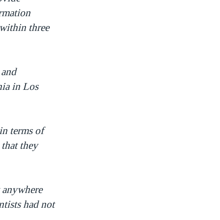
rmation
within three
 and
ia in Los
in terms of
that they
nt anywhere
ntists had not
.