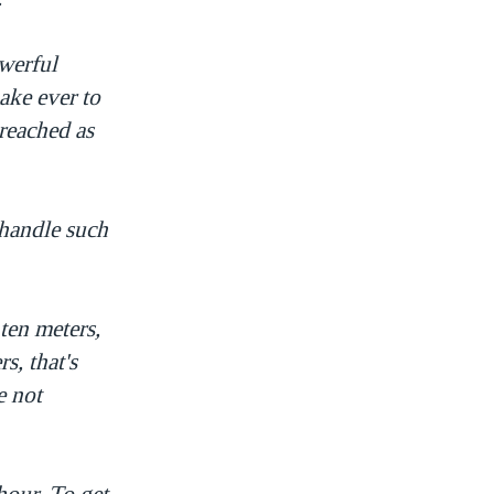
werful
ake ever to
reached as
 handle such
ten meters,
s, that's
e not
hour. To get