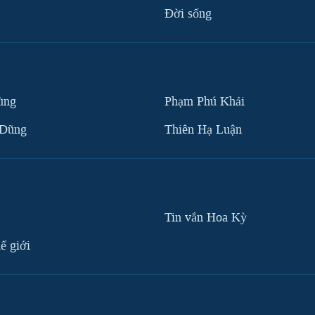
Ðời sống
ùng
Phạm Phú Khải
 Dũng
Thiên Hạ Luận
Tin vắn Hoa Kỳ
ế giới