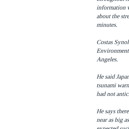
VIỆT NAM
information 
about the str
NGƯ DÂN VIỆT VÀ LÀN SÓNG
TRỘM HẢI SÂM
minutes.
BÊN KIA QUỐC LỘ: TIẾNG VỌNG
TỪ NÔNG THÔN MỸ
Costas Synola
QUAN HỆ VIỆT MỸ
Environmenta
Angeles.
He said Japan
tsunami warn
had not antici
He says there
near as big a
expected such