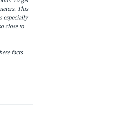
meters. This
s especially
so close to
hese facts