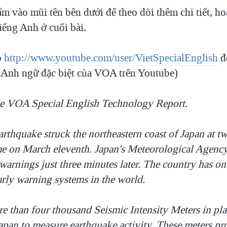
ấm vào mũi tên bên dưới để theo dõi thêm chi tiết, h
iếng Anh ở cuối bài.
o
http://www.youtube.com/user/VietSpecialEnglish
đ
 Anh ngữ đặc biệt của VOA trên Youtube)
 the VOA Special English Technology Report.
rthquake struck the northeastern coast of Japan at tw
me on March eleventh. Japan's Meteorological Agency 
 warnings just three minutes later. The country has on
rly warning systems in the world.
e than four thousand Seismic Intensity Meters in pla
apan to measure earthquake activity. These meters pr