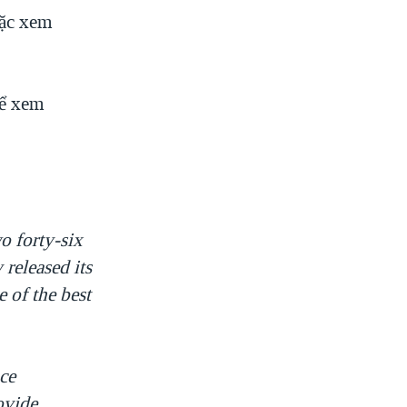
oặc xem
ể xem
o forty-six
released its
e of the best
ce
ovide