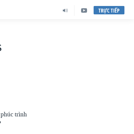
TRỰC TIẾP
s
phúc trình
?