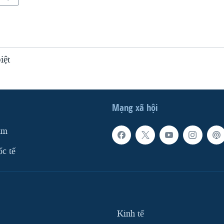
iệt
Mạng xã hội
am
ốc tế
Kinh tế