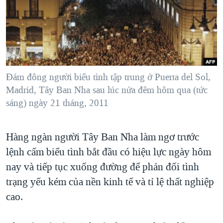
TẠI
VIDEO
"Tìm"
NGƯỜI VIỆT HẢI NGOẠI
HÀNH TRÌNH BẦU CỬ 2024
NGHE
ĐỜI SỐNG
MỘT NĂM CHIẾN TRANH TẠI DẢI GAZA
KINH TẾ
MẠNG XÃ HỘI
GIẢI MÃ VÀNH ĐAI & CON ĐƯỜNG
KHOA HỌC
NGÀY TỊ NẠN THẾ GIỚI
Ðám đông người biểu tình tập trung ở Puerta del Sol,
SỨC KHOẺ
Madrid, Tây Ban Nha sau lúc nửa đêm hôm qua (tức
TRỊNH VĨNH BÌNH - NGƯỜI HẠ 'BÊN THẮNG CUỘC'
Ngôn ngữ khác
VĂN HOÁ
sáng) ngày 21 tháng, 2011
GROUND ZERO – XƯA VÀ NAY
THỂ THAO
CHI PHÍ CHIẾN TRANH AFGHANISTAN
Hàng ngàn người Tây Ban Nha làm ngơ trước
GIÁO DỤC
CÁC GIÁ TRỊ CỘNG HÒA Ở VIỆT NAM
lệnh cấm biểu tình bắt đầu có hiệu lực ngày hôm
THƯỢNG ĐỈNH TRUMP-KIM TẠI VIỆT NAM
nay và tiếp tục xuống đường để phản đối tình
trạng yếu kém của nền kinh tế và tỉ lệ thất nghiệp
TRỊNH VĨNH BÌNH VS. CHÍNH PHỦ VIỆT NAM
cao.
NGƯ DÂN VIỆT VÀ LÀN SÓNG TRỘM HẢI SÂM
BÊN KIA QUỐC LỘ: TIẾNG VỌNG TỪ NÔNG THÔN MỸ