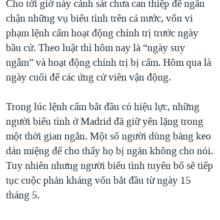
Cho tới giờ này cảnh sát chưa can thiệp để ngăn
QUAN HỆ VIỆT MỸ
chận những vụ biểu tình trên cả nước, vốn vi
phạm lệnh cấm hoạt động chính trị trước ngày
bầu cử. Theo luật thì hôm nay là “ngày suy
ngẫm” và hoạt động chính trị bị cấm. Hôm qua là
ngày cuối để các ứng cử viên vận động.
Trong lúc lệnh cấm bắt đầu có hiệu lực, những
người biểu tình ở Madrid đã giữ yên lặng trong
một thời gian ngắn. Một số người dùng băng keo
dán miệng để cho thấy họ bị ngăn không cho nói.
Tuy nhiên nhưng người biểu tình tuyên bố sẽ tiếp
tục cuộc phản kháng vốn bắt đầu từ ngày 15
tháng 5.