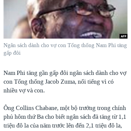
TẠI
VIDEO
"Tìm"
NGƯỜI VIỆT HẢI NGOẠI
HÀNH TRÌNH BẦU CỬ 2024
NGHE
ĐỜI SỐNG
MỘT NĂM CHIẾN TRANH TẠI DẢI GAZA
KINH TẾ
MẠNG XÃ HỘI
GIẢI MÃ VÀNH ĐAI & CON ĐƯỜNG
KHOA HỌC
NGÀY TỊ NẠN THẾ GIỚI
Ngân sách dành cho vợ con Tổng thống Nam Phi tăng
SỨC KHOẺ
gấp đôi
TRỊNH VĨNH BÌNH - NGƯỜI HẠ 'BÊN THẮNG CUỘC'
Ngôn ngữ khác
VĂN HOÁ
GROUND ZERO – XƯA VÀ NAY
THỂ THAO
Nam Phi tăng gần gấp đôi ngân sách dành cho vợ
CHI PHÍ CHIẾN TRANH AFGHANISTAN
GIÁO DỤC
con Tổng thống Jacob Zuma, nổi tiếng vì có
CÁC GIÁ TRỊ CỘNG HÒA Ở VIỆT NAM
nhiều vợ và con.
THƯỢNG ĐỈNH TRUMP-KIM TẠI VIỆT NAM
Ông Collins Chabane, một bộ trưởng trong chính
TRỊNH VĨNH BÌNH VS. CHÍNH PHỦ VIỆT NAM
phủ hôm thứ Ba cho biết ngân sách đã tăng từ 1,1
NGƯ DÂN VIỆT VÀ LÀN SÓNG TRỘM HẢI SÂM
triệu đô la của năm trước lên đến 2,1 triệu đô la,
BÊN KIA QUỐC LỘ: TIẾNG VỌNG TỪ NÔNG THÔN MỸ