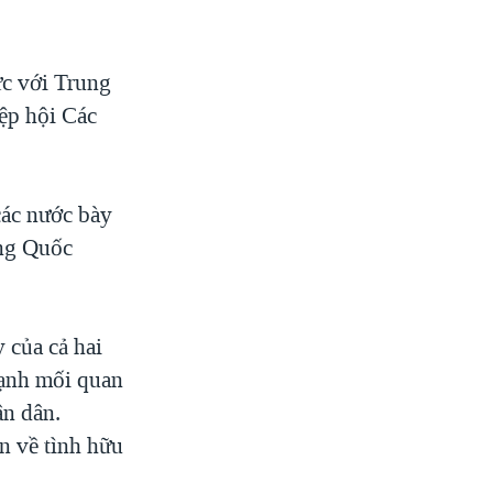
ực với Trung
iệp hội Các
các nước bày
ung Quốc
 của cả hai
mạnh mối quan
ân dân.
n về tình hữu