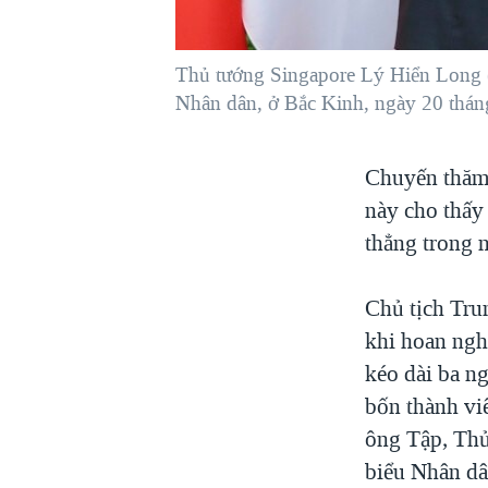
VIỆT NAM
NGƯ DÂN VIỆT VÀ LÀN SÓNG
Thủ tướng Singapore Lý Hiển Long (t
TRỘM HẢI SÂM
Nhân dân, ở Bắc Kinh, ngày 20 thán
BÊN KIA QUỐC LỘ: TIẾNG VỌNG
TỪ NÔNG THÔN MỸ
Chuyến thăm
QUAN HỆ VIỆT MỸ
này cho thấy
thẳng trong 
Chủ tịch Tru
khi hoan ngh
kéo dài ba n
bốn thành vi
ông Tập, Thủ
biểu Nhân d