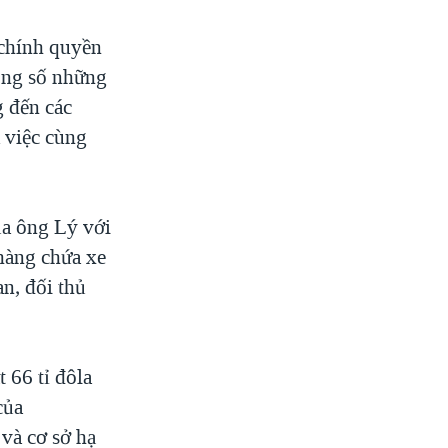
 chính quyền
rong số những
g đến các
 việc cùng
a ông Lý với
hàng chứa xe
an, đối thủ
 66 tỉ đôla
của
 và cơ sở hạ