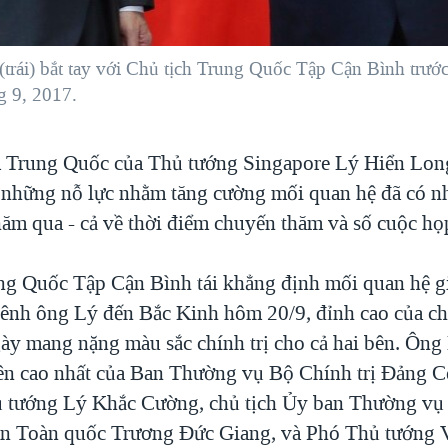
rái) bắt tay với Chủ tịch Trung Quốc Tập Cận Bình trước 
g 9, 2017.
 Trung Quốc của Thủ tướng Singapore Lý Hiển Long
 những nỗ lực nhằm tăng cường mối quan hệ đã có 
năm qua - cả về thời điểm chuyến thăm và số cuộc họ
ng Quốc Tập Cận Bình tái khẳng định mối quan hệ g
ênh ông Lý đến Bắc Kinh hôm 20/9, đỉnh cao của c
gày mang nặng màu sắc chính trị cho cả hai bên. Ông
ên cao nhất của Ban Thường vụ Bộ Chính trị Đảng C
 tướng Lý Khắc Cường, chủ tịch Ủy ban Thường vụ 
ân Toàn quốc Trương Đức Giang, và Phó Thủ tướng