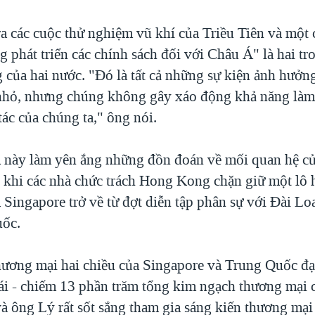
a các cuộc thử nghiệm vũ khí của Triều Tiên và một
 phát triển các chính sách đối với Châu Á" là hai t
 của hai nước. "Đó là tất cả những sự kiện ảnh hưởn
nhỏ, nhưng chúng không gây xáo động khả năng làm
ác của chúng ta," ông nói.
này làm yên ắng những đồn đoán về mối quan hệ củ
 khi các nhà chức trách Hong Kong chặn giữ một lô 
a Singapore trở về từ đợt diễn tập phân sự với Đài Lo
uốc.
ương mại hai chiều của Singapore và Trung Quốc đạt
i - chiếm 13 phần trăm tổng kim ngạch thương mại 
à ông Lý rất sốt sắng tham gia sáng kiến thương mại