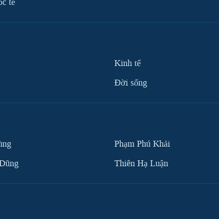
ốc tế
Kinh tế
Ðời sống
ùng
Phạm Phú Khải
 Dũng
Thiên Hạ Luận