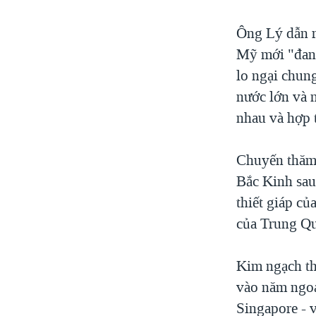
Ông Lý dẫn r
Mỹ mới "đang
lo ngại chung
nước lớn và 
nhau và hợp t
Chuyến thăm 
Bắc Kinh sau
thiết giáp củ
của Trung Q
Kim ngạch th
vào năm ngoá
Singapore - v