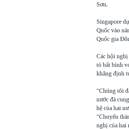
Sơn.
Singapore dự
Quốc vào năm
Quốc gia Đ
Các hội nghị
tỏ bất bình v
khẳng định t
"Chúng tôi đá
nước đã cung
hệ của hai n
"Chuyến thăm
nghị của hai 