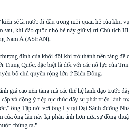
 kiến sẽ là nước đi đầu trong mối quan hệ của khu v
 sau, khi đảo quốc nhỏ bé này giữ vị trí Chủ tịch H
ông Nam Á (ASEAN).
 thượng đỉnh của khối đôi khi trở thành nền tảng để 
ới Trung Quốc, đặc biệt là đối với các nỗ lực của Tr
uyên bố chủ quyền rộng lớn ở Biển Đông.
nh giá cao nền tảng mà các thế hệ lãnh đạo trước đây
 cấp và đồng ý tiếp tục thúc đẩy sự phát triển lành 
ước," ông Tập nói với ông Lý tại Đại Sảnh đường Nh
 của ông lần này lại phản ánh hơn nữa sự đồng thuậ
nước chúng ta."