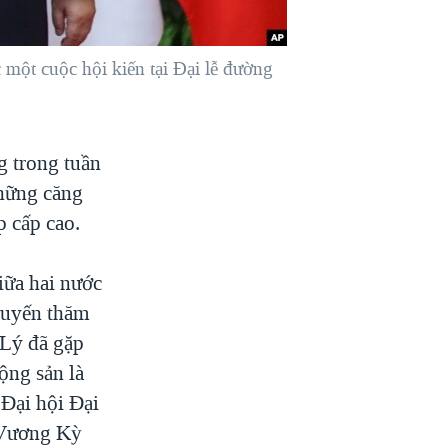
một cuộc hội kiến tại Đại lễ đường
 trong tuần
những căng
p cấp cao.
iữa hai nước
huyến thăm
 Lý đã gặp
ộng sản là
Đại hội Đại
 Vương Kỳ