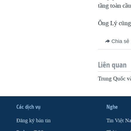
tầng toàn cầ
Ông Lý cũng 
Chia sẻ
Liên quan
Trung Quốc và
Các dịch vụ
Nghe
Ðăng ký bản tin
Tin Việt N