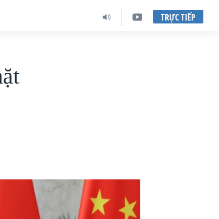
TRỰC TIẾP
hặt