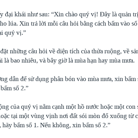
 đại khái như sau: “Xin chào quý vị! Đây là quản tr
ho lúa. Xin trả lời mỗi câu hỏi bằng cách bấm vào số
ại quý vị.”
đặt những câu hỏi về diện tích của thửa ruộng, về sả
i là bao nhiêu, và bây giờ là mùa hạn hay mùa mưa.
ng dẫn để sử dụng phân bón vào mùa mưa, xin bấm s
 bấm số 2.”
ộng của quý vị nằm cạnh một hồ nước hoặc một con 
 hoặc tại một vùng vịnh nơi đất sói mòn đổ xuống từ 
 hãy bấm số 1. Nếu không, xin bấm số 2.”