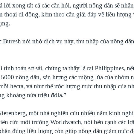
ả lời xong tất cả các câu hỏi, người nông dân sẽ nhận
n thoại di động, kèm theo câu giải đáp về liều lượng 
ụng.
 Buresh nói nhờ dịch vụ này, thu nhập của nông dân
 tính toán sơ sài, chúng ta thấy là tại Philippines, nế
5000 nông dân, sản lượng các ruộng lúa của nhóm n
 mỗi hecta, và như thế ước lượng mức thu nhập của 
ng khoảng nửa triệu đôla.”
Nierenberg, một nhà nghiên cứu nhiều năm kinh ngh
iên cứu môi trường Worldwatch, nói bên cạnh các lợi 
phân đúng liều lượng còn giúp nông dân giảm mức đ