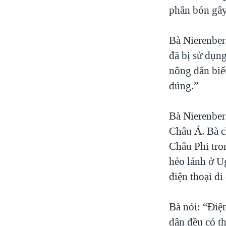
phân bón gây
Bà Nierenber
đã bị sử dụng
nông dân biế
đúng.”
Bà Nierenber
Châu Á. Bà c
Châu Phi tron
hẻo lánh ở U
điện thoại di
Bà nói: “Điện
dân đều có t