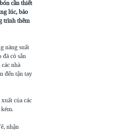
bón cần thiết
ùng lúc, bảo
g trình thêm
ng năng suất
ọ đã có sẵn
à các nhà
n đến tận tay
 xuất của các
n kém.
ế, nhận