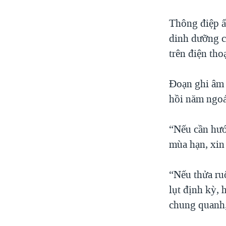
Thông điệp ấy
dinh dưỡng c
trên điện tho
Đoạn ghi âm 
hồi năm ngoá
“Nếu cần hướ
mùa hạn, xin
“Nếu thửa ru
lụt định kỳ,
chung quanh,