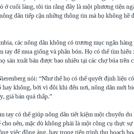
đó ở cuối làng, tôi tin rằng đây là một phương tiện n
 nông dân tiếp cận những thông tin mà họ không hề đ
ambia, các nông dân không có trương mục ngân hàng
ầm tay để mua giống và phân bón. Họ có thể tìm hiểu
ọ sản xuất bán được bao nhiêu tại các chợ búa trên c
ierenberg nói: “Như thế họ có thể quyết định liệu có
 hay không, bởi vì đôi khi đến nơi, nông dân mới biết
y, giá bán quá thấp.”
ầm tay có thể giúp nông dân tiết kiệm một chuyến d
ế cho nên, mặc dù không phải là một công cụ thực sự
ng việc đồng áng, hay trong tiến trình thu hoạch ho