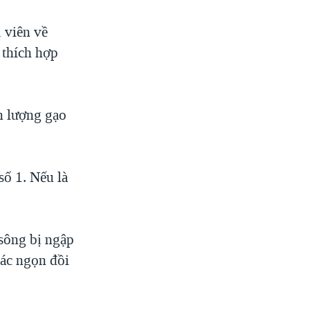
ị viên về
 thích hợp
n lượng gạo
ố 1. Nếu là
sông bị ngập
các ngọn đồi