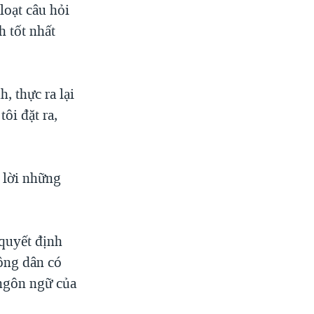
loạt câu hỏi
h tốt nhất
, thực ra lại
ôi đặt ra,
ả lời những
quyết định
Nông dân có
 ngôn ngữ của