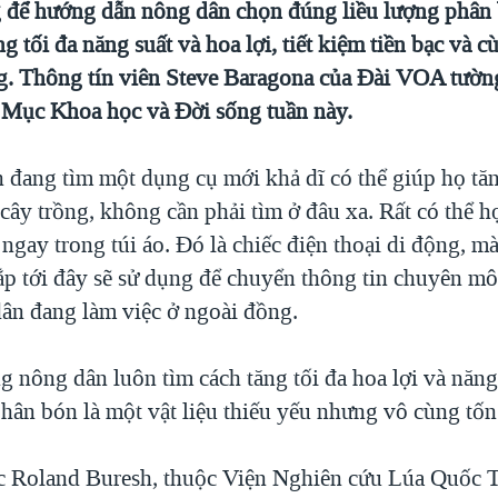
g để hướng dẫn nông dân chọn đúng liều lượng phân 
ng tối đa năng suất và hoa lợi, tiết kiệm tiền bạc và c
g. Thông tín viên Steve Baragona của Đài VOA tườn
ng Mục Khoa học và Đời sống tuần này.
 đang tìm một dụng cụ mới khả dĩ có thể giúp họ tă
cây trồng, không cần phải tìm ở đâu xa. Rất có thể h
ngay trong túi áo. Đó là chiếc điện thoại di động, m
ắp tới đây sẽ sử dụng để chuyển thông tin chuyên mô
ân đang làm việc ở ngoài đồng.
g nông dân luôn tìm cách tăng tối đa hoa lợi và năng
phân bón là một vật liệu thiếu yếu nhưng vô cùng tố
 Roland Buresh, thuộc Viện Nghiên cứu Lúa Quốc T