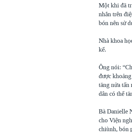
Một khi đã tr
nhắn trên điệ
bón nên sử d
Nhà khoa học
kể.
Ông nói: “Chỉ
được khoảng 
tăng nửa tấn
dân có thể tă
Bà Danielle 
cho Viện ngh
chiùnh, bón 