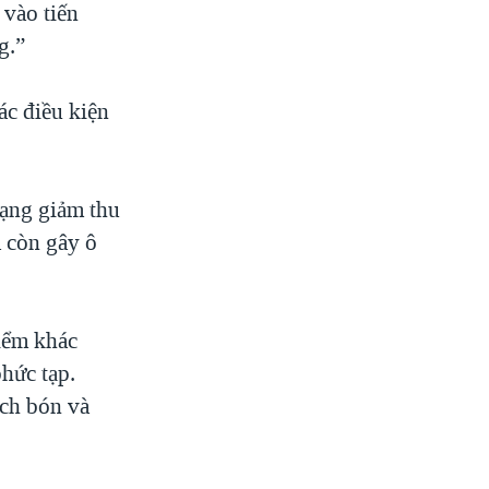
vào tiến
g.”
ác điều kiện
rạng giảm thu
a còn gây ô
iểm khác
phức tạp.
ách bón và