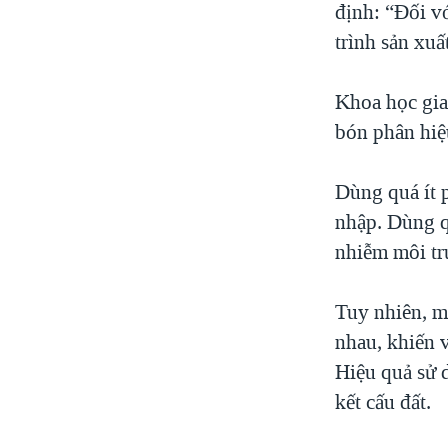
định: “Đối v
VIỆT NAM
trình sản xuấ
NGƯ DÂN VIỆT VÀ LÀN SÓNG
TRỘM HẢI SÂM
Khoa học gia
BÊN KIA QUỐC LỘ: TIẾNG VỌNG
bón phân hiệ
TỪ NÔNG THÔN MỸ
QUAN HỆ VIỆT MỸ
Dùng quá ít 
nhập. Dùng q
nhiễm môi tr
Tuy nhiên, m
nhau, khiến v
Hiệu quả sử 
kết cấu đất.