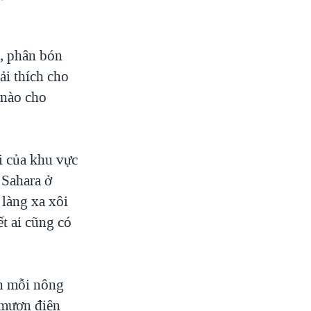
Á, phân bón
ải thích cho
 nào cho
i của khu vực
 Sahara ở
 làng xa xôi
t ai cũng có
ên mỗi nông
 mượn điện