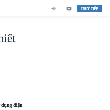
TRỰC TIẾP
hiết
ử dụng điện