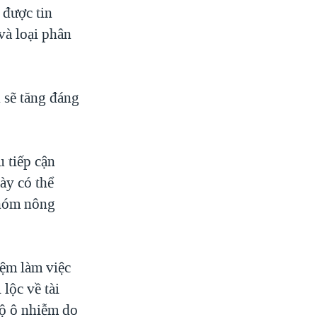
 được tin
và loại phân
 sẽ tăng đáng
u tiếp cận
ày có thể
nhóm nông
iệm làm việc
lộc về tài
ộ ô nhiễm do