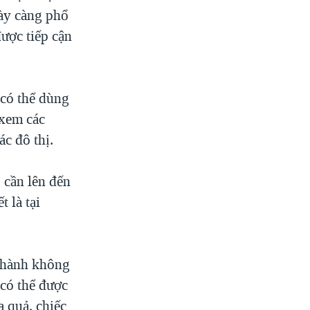
gày càng phổ
ược tiếp cận
 có thể dùng
 xem các
ác đô thị.
 cần lên đến
 là tại
u hành không
 có thể được
a quả, chiếc