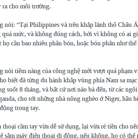
 ra cho môi trường.
g nói: “Tại Philippines và trên khắp lãnh thổ Châu 
 quá mức, và không đúng cách, bởi vì không có ai gi
t họ cần bao nhiêu phân bón, hoặc bón phân như thế
g nói tiềm năng của công nghệ mới vượt quá phạm v
ho biết đã từng du hành khắp vùng phía Nam sa mạc
g suốt 8 tháng, và bất cứ nơi nào bà đến, từ các ngôi
ganda, cho tới những nhà nông nghèo ở Niger, hầu hế
 động trong tay.
 thoại cầm tay vừa dễ sử dụng, lại vừa rẻ tiền cho n
hể sắm máy điện thoại di động, nếu không, họ có thể