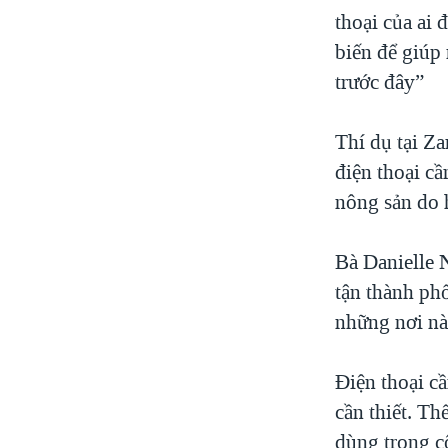
thoại của ai 
biến để giúp
trước đây”
Thí dụ tại Z
điện thoại c
nông sản do h
Bà Danielle N
tận thành phố
những nơi nà
Điện thoại c
cần thiết. Th
dùng trong cô