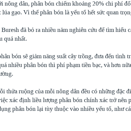
ới nông dân, phân bón chiếm khoảng 20% chi phí đổ 
t lúa gạo. Vì thế phân bón là yếu tố hết sức quan trọn
 Buresh đã bỏ ra nhiều năm nghiên cứu để tìm hiểu c
u quả nhất.
phân bón sẽ giảm năng suất cây trồng, đưa đến tình t
uá nhiều phân bón thì phí phạm tiền bạc, và hơn nữ
ường.
ỗi thửa ruộng của mỗi nông dân đều có những đặc đ
iệc xác định liều lượng phân bón chính xác trở nên 
dụng phân bón lại tùy thuộc vào nhiều yếu tố, như c