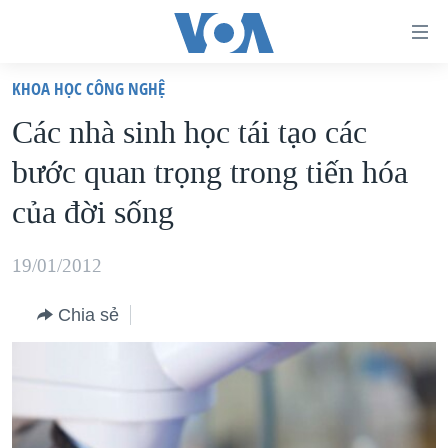
Đường
dẫn
KHOA HỌC CÔNG NGHỆ
truy
TRANG CHỦ
Các nhà sinh học tái tạo các
cập
VIỆT NAM
bước quan trọng trong tiến hóa
Tới
HOA KỲ
nội
của đời sống
BIỂN ĐÔNG
dung
THẾ GIỚI
chính
19/01/2012
BLOG
Tới
Chia sẻ
điều
DIỄN ĐÀN
hướng
MỤC
chính
CHUYÊN ĐỀ
TỰ DO BÁO CHÍ
Đi
HỌC TIẾNG ANH
VẠCH TRẦN TIN GIẢ
CHIẾN TRANH THƯƠNG MẠI CỦA MỸ: QUÁ KHỨ VÀ HIỆN
tới