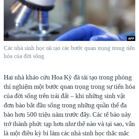
TẠI
VIDEO
"Tìm"
NGƯỜI VIỆT HẢI NGOẠI
HÀNH TRÌNH BẦU CỬ 2024
NGHE
ĐỜI SỐNG
MỘT NĂM CHIẾN TRANH TẠI DẢI GAZA
KINH TẾ
MẠNG XÃ HỘI
GIẢI MÃ VÀNH ĐAI & CON ĐƯỜNG
KHOA HỌC
NGÀY TỊ NẠN THẾ GIỚI
Các nhà sinh học tái tạo các bước quan trọng trong tiến
SỨC KHOẺ
hóa của đời sống
TRỊNH VĨNH BÌNH - NGƯỜI HẠ 'BÊN THẮNG CUỘC'
Ngôn ngữ khác
VĂN HOÁ
GROUND ZERO – XƯA VÀ NAY
THỂ THAO
Hai nhà khảo cứu Hoa Kỳ đã tái tạo trong phòng
CHI PHÍ CHIẾN TRANH AFGHANISTAN
GIÁO DỤC
thí nghiệm một bước quan trọng trong sự tiến hóa
CÁC GIÁ TRỊ CỘNG HÒA Ở VIỆT NAM
của đời sống trên trái đất – khi những sinh vật
THƯỢNG ĐỈNH TRUMP-KIM TẠI VIỆT NAM
đơn bào bắt đầu sống trong những quần thể đa
bào hơn 500 triệu năm trước đây. Các tế bào này
TRỊNH VĨNH BÌNH VS. CHÍNH PHỦ VIỆT NAM
trở thành phức tạp hơn như thế nào và tại sao, vẫn
NGƯ DÂN VIỆT VÀ LÀN SÓNG TRỘM HẢI SÂM
là một điều kỳ bí làm các nhà sinh học thắc mắc
BÊN KIA QUỐC LỘ: TIẾNG VỌNG TỪ NÔNG THÔN MỸ