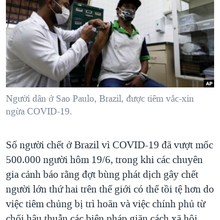
TẠI
VIDEO
"Tìm"
NGƯỜI VIỆT HẢI NGOẠI
HÀNH TRÌNH BẦU CỬ 2024
NGHE
ĐỜI SỐNG
MỘT NĂM CHIẾN TRANH TẠI DẢI GAZA
KINH TẾ
MẠNG XÃ HỘI
GIẢI MÃ VÀNH ĐAI & CON ĐƯỜNG
KHOA HỌC
NGÀY TỊ NẠN THẾ GIỚI
SỨC KHOẺ
TRỊNH VĨNH BÌNH - NGƯỜI HẠ 'BÊN THẮNG CUỘC'
Người dân ở Sao Paulo, Brazil, được tiêm vắc-xin
Ngôn ngữ khác
VĂN HOÁ
GROUND ZERO – XƯA VÀ NAY
ngừa COVID-19.
THỂ THAO
CHI PHÍ CHIẾN TRANH AFGHANISTAN
GIÁO DỤC
Số người chết ở Brazil vì COVID-19 đã vượt mốc
CÁC GIÁ TRỊ CỘNG HÒA Ở VIỆT NAM
500.000 người hôm 19/6, trong khi các chuyên
THƯỢNG ĐỈNH TRUMP-KIM TẠI VIỆT NAM
gia cảnh báo rằng đợt bùng phát dịch gây chết
TRỊNH VĨNH BÌNH VS. CHÍNH PHỦ VIỆT NAM
người lớn thứ hai trên thế giới có thể tồi tệ hơn do
NGƯ DÂN VIỆT VÀ LÀN SÓNG TRỘM HẢI SÂM
việc tiêm chủng bị trì hoãn và việc chính phủ từ
BÊN KIA QUỐC LỘ: TIẾNG VỌNG TỪ NÔNG THÔN MỸ
chối hậu thuẫn các biện pháp giãn cách xã hội.