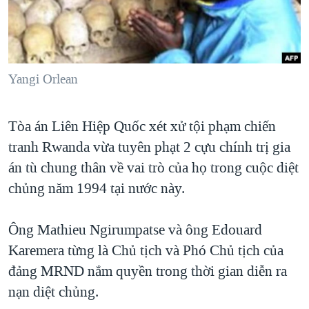
TẠI
VIDEO
"Tìm"
NGƯỜI VIỆT HẢI NGOẠI
HÀNH TRÌNH BẦU CỬ 2024
NGHE
ĐỜI SỐNG
MỘT NĂM CHIẾN TRANH TẠI DẢI GAZA
KINH TẾ
MẠNG XÃ HỘI
Yangi Orlean
GIẢI MÃ VÀNH ĐAI & CON ĐƯỜNG
KHOA HỌC
NGÀY TỊ NẠN THẾ GIỚI
SỨC KHOẺ
Tòa án Liên Hiệp Quốc xét xử tội phạm chiến
TRỊNH VĨNH BÌNH - NGƯỜI HẠ 'BÊN THẮNG CUỘC'
Ngôn ngữ khác
VĂN HOÁ
tranh Rwanda vừa tuyên phạt 2 cựu chính trị gia
GROUND ZERO – XƯA VÀ NAY
THỂ THAO
án tù chung thân về vai trò của họ trong cuộc diệt
CHI PHÍ CHIẾN TRANH AFGHANISTAN
chủng năm 1994 tại nước này.
GIÁO DỤC
CÁC GIÁ TRỊ CỘNG HÒA Ở VIỆT NAM
Ông Mathieu Ngirumpatse và ông Edouard
THƯỢNG ĐỈNH TRUMP-KIM TẠI VIỆT NAM
Karemera từng là Chủ tịch và Phó Chủ tịch của
TRỊNH VĨNH BÌNH VS. CHÍNH PHỦ VIỆT NAM
đảng MRND nắm quyền trong thời gian diễn ra
NGƯ DÂN VIỆT VÀ LÀN SÓNG TRỘM HẢI SÂM
nạn diệt chủng.
BÊN KIA QUỐC LỘ: TIẾNG VỌNG TỪ NÔNG THÔN MỸ