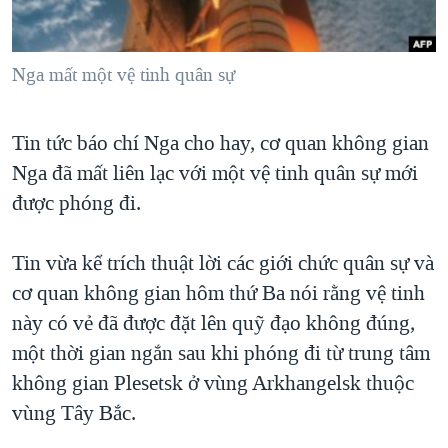
TẠI
VIDEO
"Tìm"
NGƯỜI VIỆT HẢI NGOẠI
HÀNH TRÌNH BẦU CỬ 2024
NGHE
ĐỜI SỐNG
Nga mất một vệ tinh quân sự
MỘT NĂM CHIẾN TRANH TẠI DẢI GAZA
KINH TẾ
MẠNG XÃ HỘI
GIẢI MÃ VÀNH ĐAI & CON ĐƯỜNG
KHOA HỌC
Tin tức báo chí Nga cho hay, cơ quan không gian
NGÀY TỊ NẠN THẾ GIỚI
SỨC KHOẺ
Nga đã mất liên lạc với một vệ tinh quân sự mới
TRỊNH VĨNH BÌNH - NGƯỜI HẠ 'BÊN THẮNG CUỘC'
được phóng đi.
Ngôn ngữ khác
VĂN HOÁ
GROUND ZERO – XƯA VÀ NAY
THỂ THAO
CHI PHÍ CHIẾN TRANH AFGHANISTAN
Tin vừa kể trích thuật lời các giới chức quân sự và
GIÁO DỤC
cơ quan không gian hôm thứ Ba nói rằng vệ tinh
CÁC GIÁ TRỊ CỘNG HÒA Ở VIỆT NAM
này có vẻ đã được đặt lên quỹ đạo không đúng,
THƯỢNG ĐỈNH TRUMP-KIM TẠI VIỆT NAM
một thời gian ngắn sau khi phóng đi từ trung tâm
TRỊNH VĨNH BÌNH VS. CHÍNH PHỦ VIỆT NAM
không gian Plesetsk ở vùng Arkhangelsk thuộc
NGƯ DÂN VIỆT VÀ LÀN SÓNG TRỘM HẢI SÂM
vùng Tây Bắc.
BÊN KIA QUỐC LỘ: TIẾNG VỌNG TỪ NÔNG THÔN MỸ