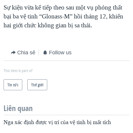
Sự kiện vừa kể tiếp theo sau một vụ phóng thất
QUAN HỆ VIỆT MỸ
bại ba vệ tinh “Glonass-M” hồi tháng 12, khiến
hai giới chức không gian bị sa thải.
Chia sẻ
Follow us
This item is part of
Tin tức
Thế giới
Liên quan
Nga xác định được vị trí của vệ tinh bị mất tích