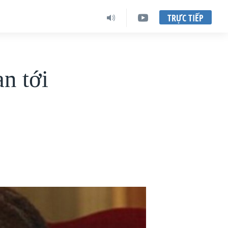
TRỰC TIẾP
an tới