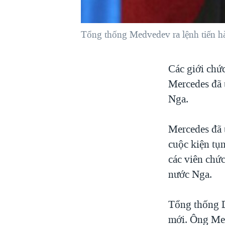
VIỆT NAM
NGƯ DÂN VIỆT VÀ LÀN SÓNG
Tổng thống Medvedev ra lệnh tiến hà
TRỘM HẢI SÂM
BÊN KIA QUỐC LỘ: TIẾNG VỌNG
Các giới chứ
TỪ NÔNG THÔN MỸ
Mercedes đã t
QUAN HỆ VIỆT MỸ
Nga.
Mercedes đã t
cuộc kiện tụn
các viên chức
nước Nga.
Tổng thống D
mới. Ông Med