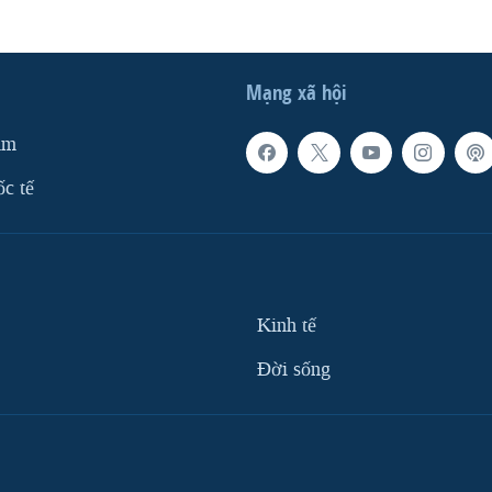
Mạng xã hội
am
ốc tế
Kinh tế
Ðời sống