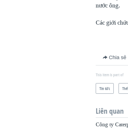
nước ông.
Các giới chức
Chia sẻ
This item is part of
Tin tức
Thế
Liên quan
Công ty Cater