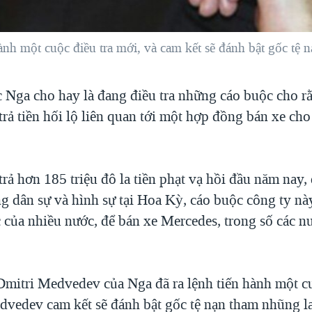
nh một cuộc điều tra mới, và cam kết sẽ đánh bật gốc tệ 
c Nga cho hay là đang điều tra những cáo buộc cho r
rả tiền hối lộ liên quan tới một hợp đồng bán xe ch
rả hơn 185 triệu đô la tiền phạt vạ hồi đầu năm nay, 
g dân sự và hình sự tại Hoa Kỳ, cáo buộc công ty này
 của nhiều nước, để bán xe Mercedes, trong số các n
mitri Medvedev của Nga đã ra lệnh tiến hành một cu
vedev cam kết sẽ đánh bật gốc tệ nạn tham nhũng lan