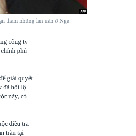
nạn tham nhũng lan tràn ở Nga
ằng công ty
o chính phủ
để giải quyết
 đã hối lộ
ước này, có
ộc điều tra
 tràn tại