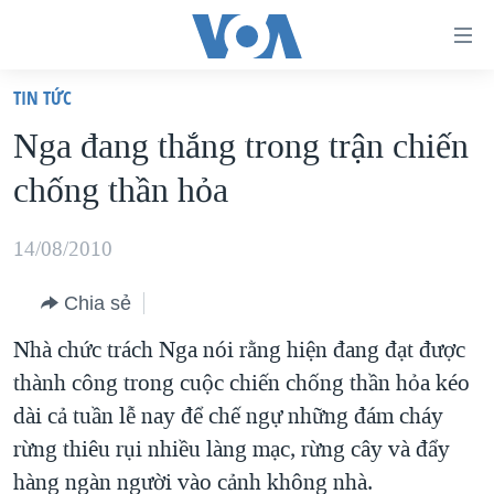
Đường
dẫn
TIN TỨC
truy
TRANG CHỦ
Nga đang thắng trong trận chiến
cập
VIỆT NAM
chống thần hỏa
Tới
HOA KỲ
nội
BIỂN ĐÔNG
14/08/2010
dung
THẾ GIỚI
chính
Chia sẻ
BLOG
Tới
Nhà chức trách Nga nói rằng hiện đang đạt được
điều
DIỄN ĐÀN
thành công trong cuộc chiến chống thần hỏa kéo
hướng
MỤC
dài cả tuần lễ nay để chế ngự những đám cháy
chính
CHUYÊN ĐỀ
TỰ DO BÁO CHÍ
rừng thiêu rụi nhiều làng mạc, rừng cây và đẩy
Đi
HỌC TIẾNG ANH
hàng ngàn người vào cảnh không nhà.
VẠCH TRẦN TIN GIẢ
CHIẾN TRANH THƯƠNG MẠI CỦA MỸ: QUÁ KHỨ VÀ HIỆN
tới