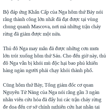
TẠI
VIDEO
"Tìm"
NGƯỜI VIỆT HẢI NGOẠI
HÀNH TRÌNH BẦU CỬ 2024
Bộ đáp ứng Khẩn Cấp của Nga hôm thứ Bảy nói
NGHE
ĐỜI SỐNG
rằng thành công lớn nhất đã đạt được tại vùng
MỘT NĂM CHIẾN TRANH TẠI DẢI GAZA
KINH TẾ
chung quanh Mascova, nơi mà những trận cháy
MẠNG XÃ HỘI
GIẢI MÃ VÀNH ĐAI & CON ĐƯỜNG
KHOA HỌC
rừng đã giảm được một nửa.
NGÀY TỊ NẠN THẾ GIỚI
SỨC KHOẺ
TRỊNH VĨNH BÌNH - NGƯỜI HẠ 'BÊN THẮNG CUỘC'
Thủ đô Nga may mắn đã được những cơn mưa
Ngôn ngữ khác
VĂN HOÁ
GROUND ZERO – XƯA VÀ NAY
lớn trút xuống hôm thứ Sáu. Cho đến giờ này, thủ
THỂ THAO
đô Nga vẫn bị khói mù độc hại bao phủ khiến
CHI PHÍ CHIẾN TRANH AFGHANISTAN
GIÁO DỤC
hàng ngàn người phải chạy khỏi thành phố.
CÁC GIÁ TRỊ CỘNG HÒA Ở VIỆT NAM
THƯỢNG ĐỈNH TRUMP-KIM TẠI VIỆT NAM
Cũng hôm thứ Bảy, Tổng giám đốc cơ quan
TRỊNH VĨNH BÌNH VS. CHÍNH PHỦ VIỆT NAM
Nguyên Tử Năng của Nga nói rằng gần 3 ngàn
NGƯ DÂN VIỆT VÀ LÀN SÓNG TRỘM HẢI SÂM
nhân viên cứu hỏa đã đẩy lui các trận cháy rừng
đe dọa đến cơ sở chính nghiên cứu hạt nhân tại
BÊN KIA QUỐC LỘ: TIẾNG VỌNG TỪ NÔNG THÔN MỸ