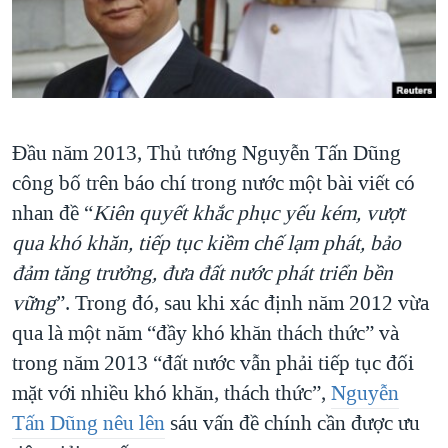
TẠI
VIDEO
"Tìm"
NGƯỜI VIỆT HẢI NGOẠI
HÀNH TRÌNH BẦU CỬ 2024
NGHE
ĐỜI SỐNG
MỘT NĂM CHIẾN TRANH TẠI DẢI GAZA
KINH TẾ
MẠNG XÃ HỘI
GIẢI MÃ VÀNH ĐAI & CON ĐƯỜNG
KHOA HỌC
Đầu năm 2013, Thủ tướng Nguyễn Tấn Dũng
NGÀY TỊ NẠN THẾ GIỚI
SỨC KHOẺ
công bố trên báo chí trong nước một bài viết có
TRỊNH VĨNH BÌNH - NGƯỜI HẠ 'BÊN THẮNG CUỘC'
Ngôn ngữ khác
VĂN HOÁ
nhan đề “
Kiên quyết khắc phục yếu kém, vượt
GROUND ZERO – XƯA VÀ NAY
THỂ THAO
qua khó khăn, tiếp tục kiềm chế lạm phát, bảo
CHI PHÍ CHIẾN TRANH AFGHANISTAN
đảm tăng trưởng, đưa đất nước phát triển bền
GIÁO DỤC
CÁC GIÁ TRỊ CỘNG HÒA Ở VIỆT NAM
vững
”. Trong đó, sau khi xác định năm 2012 vừa
qua là một năm “đầy khó khăn thách thức” và
THƯỢNG ĐỈNH TRUMP-KIM TẠI VIỆT NAM
trong năm 2013 “đất nước vẫn phải tiếp tục đối
TRỊNH VĨNH BÌNH VS. CHÍNH PHỦ VIỆT NAM
mặt với nhiều khó khăn, thách thức”,
Nguyễn
NGƯ DÂN VIỆT VÀ LÀN SÓNG TRỘM HẢI SÂM
Tấn Dũng nêu lên
sáu vấn đề chính cần được ưu
BÊN KIA QUỐC LỘ: TIẾNG VỌNG TỪ NÔNG THÔN MỸ