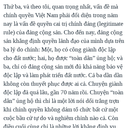
Thứ ba, và theo tôi, quan trọng nhất, vấn đề mà
chính quyền Việt Nam phải đối diện trong năm
nay là vấn đề quyền cai trị chính đáng (legitimate
rule) của đảng cộng sản. Cho đến nay, đảng cộng
sản khẳng định quyền lãnh đạo của mình dựa trên
ba lý do chính: Một, họ có công giành độc lập
cho đất nước; hai, họ được “toàn dân” ủng hộ; và
ba, chỉ có đảng cộng sản mới đủ khả năng bảo vệ
độc lập và làm phát triển đất nước. Cả ba dần dần
không còn thuyết phục được ai cả. Chuyện giành
độc lập đã quá lâu, gần 70 năm rồi. Chuyện “toàn
dân” ủng hộ thì chỉ là một lời nói dối trắng trợn
khi chính quyền không dám tổ chức bất cứ một
cuộc bầu cử tự do và nghiêm chỉnh nào cả. Còn
điều cuối cùng chỉ là những lời khẳng định vu