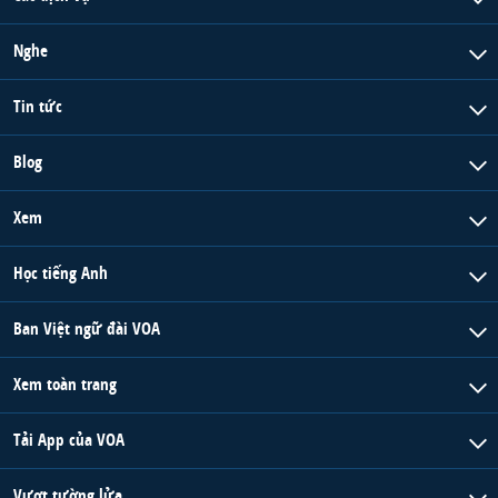
Nghe
Tin tức
Blog
Xem
Học tiếng Anh
Ban Việt ngữ đài VOA
Xem toàn trang
Tải App của VOA
Vượt tường lửa