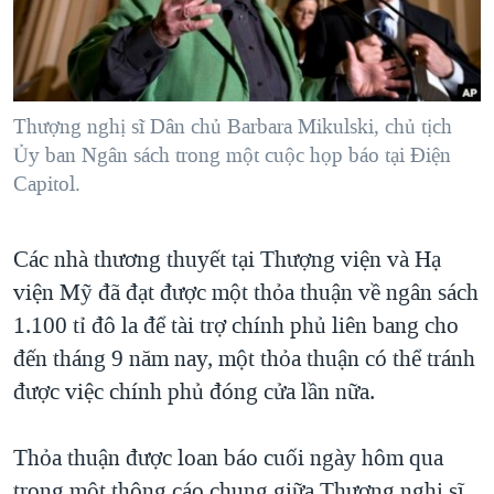
TẠI
VIDEO
"Tìm"
NGƯỜI VIỆT HẢI NGOẠI
HÀNH TRÌNH BẦU CỬ 2024
NGHE
ĐỜI SỐNG
MỘT NĂM CHIẾN TRANH TẠI DẢI GAZA
KINH TẾ
MẠNG XÃ HỘI
Thượng nghị sĩ Dân chủ Barbara Mikulski, chủ tịch
GIẢI MÃ VÀNH ĐAI & CON ĐƯỜNG
KHOA HỌC
Ủy ban Ngân sách trong một cuộc họp báo tại Ðiện
NGÀY TỊ NẠN THẾ GIỚI
Capitol.
SỨC KHOẺ
TRỊNH VĨNH BÌNH - NGƯỜI HẠ 'BÊN THẮNG CUỘC'
Ngôn ngữ khác
VĂN HOÁ
GROUND ZERO – XƯA VÀ NAY
Các nhà thương thuyết tại Thượng viện và Hạ
THỂ THAO
CHI PHÍ CHIẾN TRANH AFGHANISTAN
viện Mỹ đã đạt được một thỏa thuận về ngân sách
GIÁO DỤC
1.100 tỉ đô la để tài trợ chính phủ liên bang cho
CÁC GIÁ TRỊ CỘNG HÒA Ở VIỆT NAM
đến tháng 9 năm nay, một thỏa thuận có thể tránh
THƯỢNG ĐỈNH TRUMP-KIM TẠI VIỆT NAM
được việc chính phủ đóng cửa lần nữa.
TRỊNH VĨNH BÌNH VS. CHÍNH PHỦ VIỆT NAM
NGƯ DÂN VIỆT VÀ LÀN SÓNG TRỘM HẢI SÂM
Thỏa thuận được loan báo cuối ngày hôm qua
BÊN KIA QUỐC LỘ: TIẾNG VỌNG TỪ NÔNG THÔN MỸ
trong một thông cáo chung giữa Thượng nghị sĩ